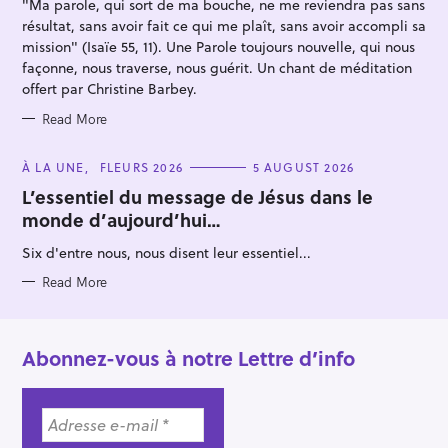
"Ma parole, qui sort de ma bouche, ne me reviendra pas sans
E
S
résultat, sans avoir fait ce qui me plaît, sans avoir accompli sa
mission" (Isaïe 55, 11). Une Parole toujours nouvelle, qui nous
façonne, nous traverse, nous guérit. Un chant de méditation
offert par Christine Barbey.
Read More
C
À LA UNE
FLEURS 2026
5 AUGUST 2026
A
T
L’essentiel du message de Jésus dans le
E
monde d’aujourd’hui…
G
O
R
Six d'entre nous, nous disent leur essentiel...
I
E
S
Read More
Abonnez-vous à notre Lettre d’info