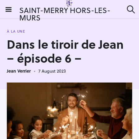
S
SAINT-MERRY HORS-LES-
k
MURS
S
i
e
a
p
r
À LA UNE
t
c
Dans le tiroir de Jean
h
o
c
– épisode 6 –
o
n
Jean Verrier
7 August 2023
t
e
n
t