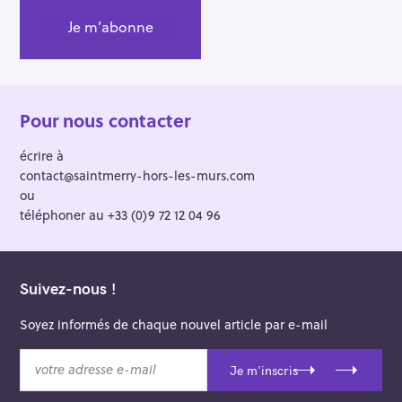
Pour nous contacter
écrire à
contact@saintmerry-hors-les-murs.com
ou
téléphoner au +33 (0)9 72 12 04 96
Suivez-nous !
Soyez informés de chaque nouvel article par e-mail
v
Je m'inscris
o
t