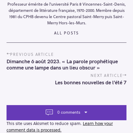
Professeur émérite de l'université Paris 8 Vincennes-Saint-Denis,
département de littérature française, 1970-2000. Membre depuis
1981 du CPHB devenu le Centre pastoral Saint-Merry puis Saint-
Merry Hors-les-Murs.
ALL POSTS
P
PREVIOUS ARTICLE
o
Dimanche 6 août 2023. « La parole prophétique
s
comme une lampe dans un lieu obscur »
t
n
NEXT ARTICLE
a
Les bonnes nouvelles de l’été 7
v
i
g
a
t
0 comments
i
o
This site uses Akismet to reduce spam.
Learn how your
n
comment data is processed.