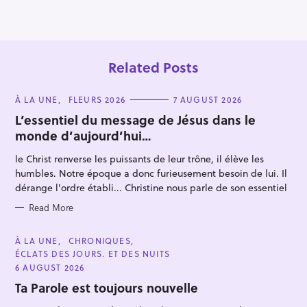
Related Posts
C
À LA UNE
FLEURS 2026
7 AUGUST 2026
A
T
L’essentiel du message de Jésus dans le
E
monde d’aujourd’hui…
G
O
R
le Christ renverse les puissants de leur trône, il élève les
I
E
humbles. Notre époque a donc furieusement besoin de lui. Il
S
dérange l'ordre établi... Christine nous parle de son essentiel
Read More
C
À LA UNE
CHRONIQUES
A
ÉCLATS DES JOURS. ET DES NUITS
T
E
6 AUGUST 2026
G
O
Ta Parole est toujours nouvelle
R
I