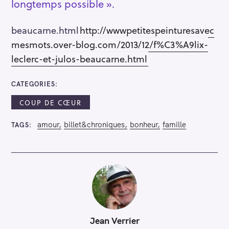
longtemps possible ».
S
e
beaucarne.html
http://wwwpetitespeinturesavec
a
mesmots.over-blog.com/2013/12/f%C3%A9lix-
r
leclerc-et-julos-beaucarne.html
c
h
CATEGORIES
f
o
COUP DE CŒUR
r
:
amour
billet&chroniques
bonheur
famille
TAGS
Jean Verrier