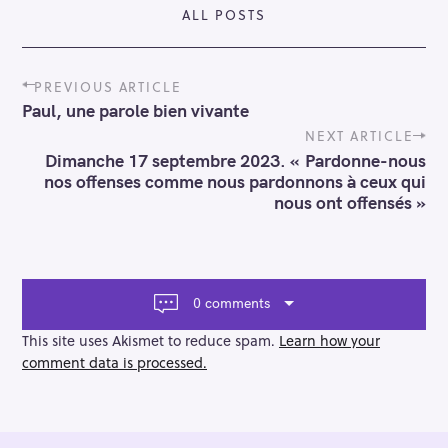
ALL POSTS
P
PREVIOUS ARTICLE
o
Paul, une parole bien vivante
s
t
NEXT ARTICLE
n
Dimanche 17 septembre 2023. « Pardonne-nous
a
nos offenses comme nous pardonnons à ceux qui
v
nous ont offensés »
i
g
a
t
i
0 comments
o
n
This site uses Akismet to reduce spam.
Learn how your
comment data is processed.