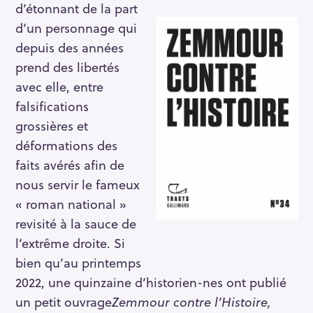
d’étonnant de la part
d’un personnage qui
depuis des années
prend des libertés
avec elle, entre
falsifications
grossières et
déformations des
S
faits avérés afin de
e
nous servir le fameux
a
« roman national »
r
revisité à la sauce de
c
l’extrême droite. Si
h
bien qu’au printemps
f
2022, une quinzaine d’historien-nes ont publié
o
r
un petit ouvrage
Zemmour contre l’Histoire,