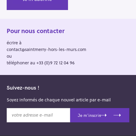
Pour nous contacter
écrire à
contact@saintmerry-hors-les-murs.com
ou
téléphoner au +33 (0)9 72 12 04 96
Suivez-nous !
Soyez informés de chaque nouvel article par e-mail
v
Je m'inscris
o
t
r