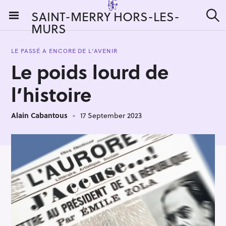
S
SAINT-MERRY HORS-LES-
k
MURS
S
i
e
a
p
r
LE PASSÉ A ENCORE DE L’AVENIR
t
c
Le poids lourd de
h
o
c
l’histoire
o
n
Alain Cabantous
17 September 2023
t
e
n
t