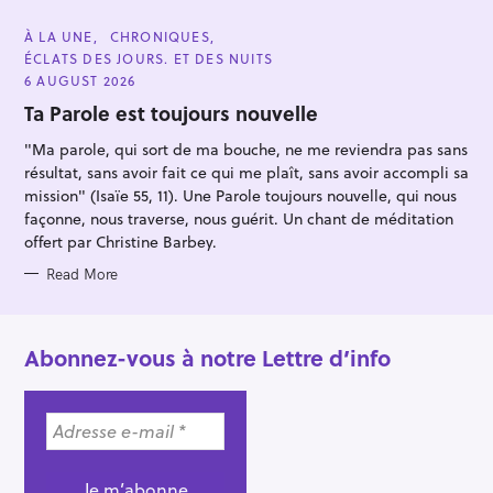
C
À LA UNE
CHRONIQUES
A
ÉCLATS DES JOURS. ET DES NUITS
T
E
6 AUGUST 2026
G
O
Ta Parole est toujours nouvelle
R
I
"Ma parole, qui sort de ma bouche, ne me reviendra pas sans
E
S
résultat, sans avoir fait ce qui me plaît, sans avoir accompli sa
mission" (Isaïe 55, 11). Une Parole toujours nouvelle, qui nous
façonne, nous traverse, nous guérit. Un chant de méditation
offert par Christine Barbey.
Read More
Abonnez-vous à notre Lettre d’info