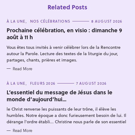
Related Posts
C
À LA UNE
NOS CÉLÉBRATIONS
8 AUGUST 2026
A
T
Prochaine célébration, en visio : dimanche 9
E
août à 11 h
G
O
R
Vous êtes tous invités à venir célébrer lors de la Rencontre
I
E
autour la Parole. Lecture des textes de la liturgie du jour,
S
partages, chants, prières et images.
Read More
C
À LA UNE
FLEURS 2026
7 AUGUST 2026
A
T
L’essentiel du message de Jésus dans le
E
monde d’aujourd’hui…
G
O
R
le Christ renverse les puissants de leur trône, il élève les
I
E
humbles. Notre époque a donc furieusement besoin de lui. Il
S
dérange l'ordre établi... Christine nous parle de son essentiel
Read More