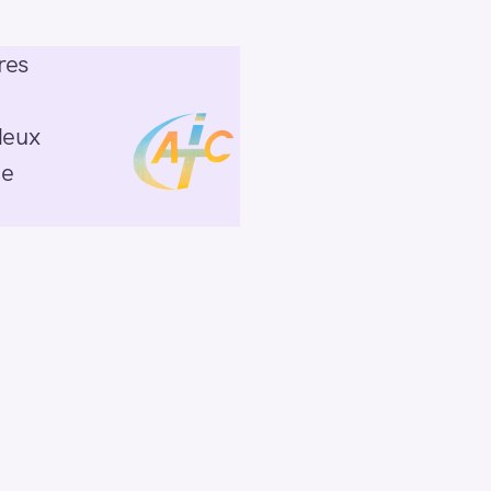
res
deux
ée