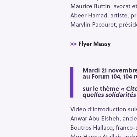
Maurice Buttin, avocat et
Abeer Hamad, artiste, pr
Marylin Pacouret, prési
>>
Flyer Massy
Mardi 21 novembr
au Forum 104, 104 
sur le thème
« Cit
quelles solidarités
Vidéo d’introduction sui
Anwar Abu Eisheh, ancien
S
e
Boutros Hallacq, franco-
a
Mgr Hanna Atallah, arch