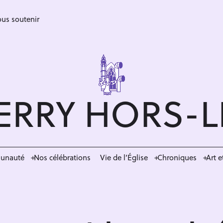
us soutenir
ERRY HORS-
munauté
Nos célébrations
Vie de l’Église
Chroniques
Art e