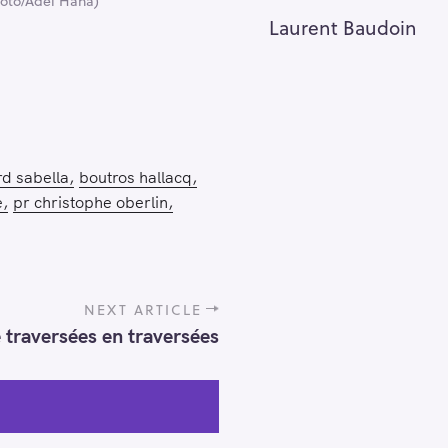
hoto/Adel Hana)
Laurent Baudoin
d sabella
boutros hallacq
e
pr christophe oberlin
NEXT ARTICLE
 traversées en traversées