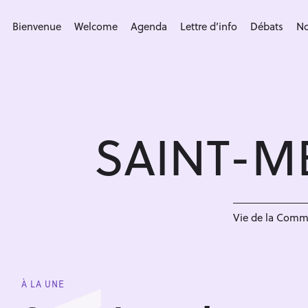
S
k
Bienvenue
Welcome
Agenda
Lettre d’info
Débats
No
i
p
t
o
c
SAINT-M
o
n
t
e
n
Vie de la Com
t
À LA UNE