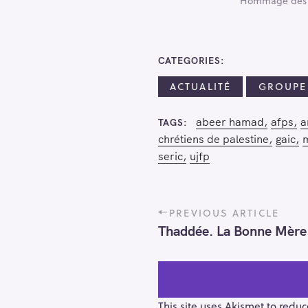
Hommage des je
CATEGORIES
ACTUALITÉ
GROUPE
abeer hamad
afps
a
TAGS
chrétiens de palestine
gaic
m
seric
ujfp
P
PREVIOUS ARTICLE
o
Thaddée. La Bonne Mère e
s
t
n
a
v
This site uses Akismet to redu