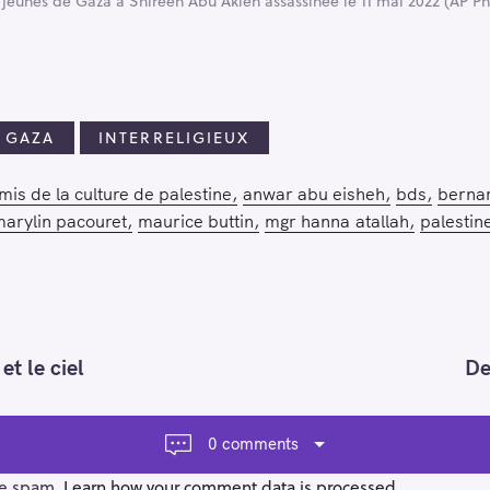
unes de Gaza à Shireen Abu Akleh assassinée le 11 mai 2022 (AP P
 GAZA
INTERRELIGIEUX
mis de la culture de palestine
anwar abu eisheh
bds
bernar
arylin pacouret
maurice buttin
mgr hanna atallah
palestin
t le ciel
De
0 comments
ce spam.
Learn how your comment data is processed.