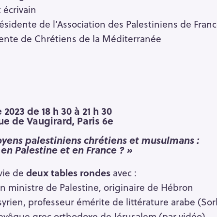
 écrivain
ésidente de l’Association des Palestiniens de Fran
dente de Chrétiens de la Méditerranée
e
2023
de 18 h 30 à 21 h 30
rue de Vaugirard, Paris 6e
oyens palestiniens chrétiens et musulmans :
 en Palestine et en France ? »
vie de
deux tables rondes
avec :
 ministre de Palestine, originaire de Hébron
syrien, professeur émérite de littérature arabe (So
evêque grec orthodoxe de Jérusalem (par vidéo)