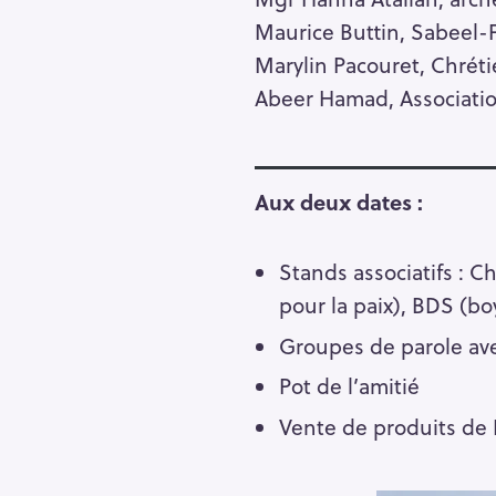
r
Maurice Buttin, Sabeel-
c
Marylin Pacouret, Chrét
h
Abeer Hamad, Associatio
f
o
r
Aux deux dates :
:
Stands associatifs : C
pour la paix), BDS (bo
Groupes de parole ave
Pot de l’amitié
Vente de produits de 