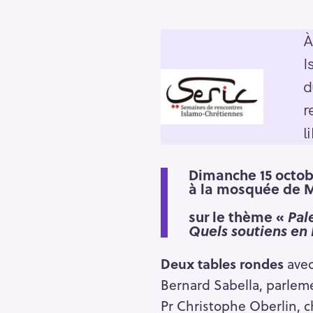
À
I
d
r
l
Dimanche
15 octo
à la mosquée de M
sur le thème «
Pal
Quels soutiens en 
Deux tables rondes
avec
Bernard Sabella, parleme
Pr Christophe Oberlin, ch