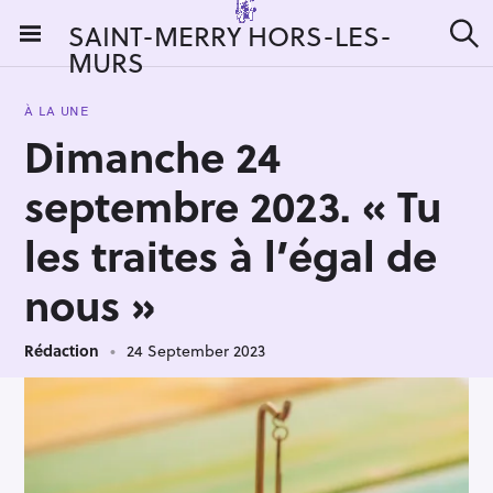
S
SAINT-MERRY HORS-LES-
k
MURS
S
i
e
a
p
r
À LA UNE
t
c
Dimanche 24
h
o
c
septembre 2023. « Tu
o
n
les traites à l’égal de
t
nous »
e
n
t
Rédaction
24 September 2023