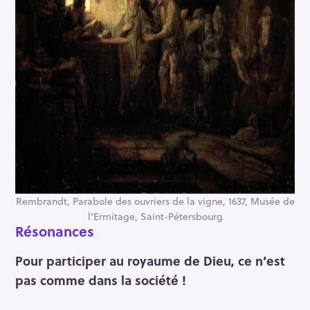
r
c
h
f
o
r
:
Rembrandt, Parabole des ouvriers de la vigne, 1637, Musée de
l’Ermitage, Saint-Pétersbourg
Résonances
Pour participer au royaume de Dieu, ce n’est
pas comme dans la société !