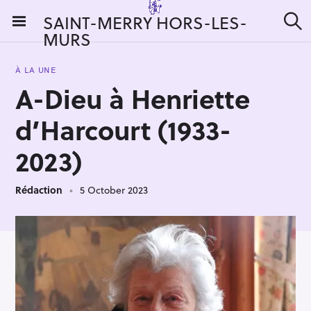
S
SAINT-MERRY HORS-LES-
k
MURS
S
i
e
a
p
r
À LA UNE
t
c
A-Dieu à Henriette
h
o
c
d’Harcourt (1933-
o
n
2023)
t
e
Rédaction
5 October 2023
n
t