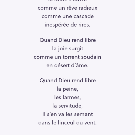
comme un rêve radieux
comme une cascade
inespérée de rires.
Quand Dieu rend libre
S
la joie surgit
e
comme un torrent soudain
a
en désert d’âme.
r
c
Quand Dieu rend libre
h
la peine,
f
les larmes,
o
la servitude,
r
il s’en va les semant
:
dans le linceul du vent.