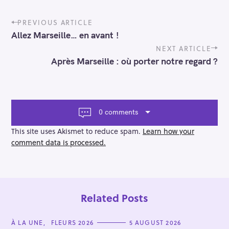
P
PREVIOUS ARTICLE
o
Allez Marseille… en avant !
s
t
NEXT ARTICLE
n
Après Marseille : où porter notre regard ?
a
v
i
g
a
0 comments
t
i
This site uses Akismet to reduce spam.
Learn how your
o
comment data is processed.
n
Related Posts
C
À LA UNE
FLEURS 2026
5 AUGUST 2026
A