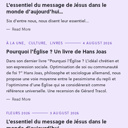
T
L’essentiel du message de Jésus dans le
E
monde d’aujourd’hui…
G
O
R
Six d'entre nous, nous disent leur essentiel...
I
E
S
Read More
C
À LA UNE
CULTURE
LIVRES
4 AUGUST 2026
A
T
Pourquoi l’Église ? Un livre de Hans Joas
E
G
Dans son dernier livre "Pourquoi l'Église ? L’idéal chrétien et
O
R
son expression sociale. Optimisation de soi ou communauté
I
E
de foi ?" Hans Joas, philosophe et sociologue allemand, nous
S
propose une voie moyenne entre le pessimisme du repli et
l’optimisme d’une Église qui se considérerait comme
référence universelle. Une recension de Gérard Tracol.
Read More
C
FLEURS 2026
3 AUGUST 2026
A
T
L’essentiel du message de Jésus dans le
E
monde d’aujourd’hui…
G