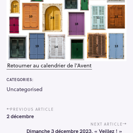
S
e
a
Retourner au calendrier de l’Avent
r
c
CATEGORIES
h
Uncategorised
f
o
P
r
PREVIOUS ARTICLE
o
:
2 décembre
s
t
NEXT ARTICLE
n
Dimanche 3 décembre 2023. « Veillez ! »