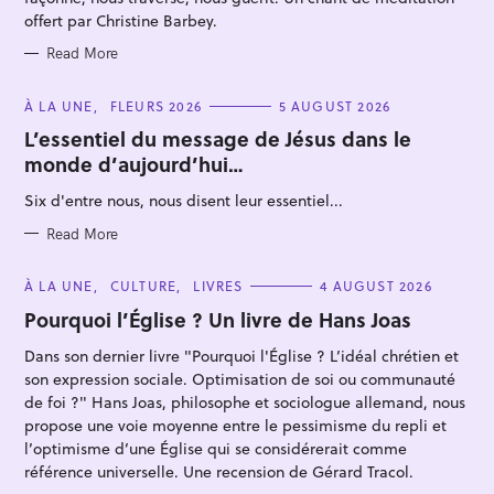
offert par Christine Barbey.
Read More
C
À LA UNE
FLEURS 2026
5 AUGUST 2026
A
T
L’essentiel du message de Jésus dans le
E
monde d’aujourd’hui…
G
O
R
Six d'entre nous, nous disent leur essentiel...
I
E
S
Read More
C
À LA UNE
CULTURE
LIVRES
4 AUGUST 2026
A
T
Pourquoi l’Église ? Un livre de Hans Joas
E
G
Dans son dernier livre "Pourquoi l'Église ? L’idéal chrétien et
O
R
son expression sociale. Optimisation de soi ou communauté
I
E
de foi ?" Hans Joas, philosophe et sociologue allemand, nous
S
propose une voie moyenne entre le pessimisme du repli et
l’optimisme d’une Église qui se considérerait comme
référence universelle. Une recension de Gérard Tracol.