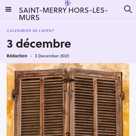
S
SAINT-MERRY HORS-LES-
k
MURS
S
i
e
a
p
r
CALENDRIER DE L'AVENT
t
c
3 décembre
h
o
c
Rédaction
3 December 2023
o
n
t
e
n
t