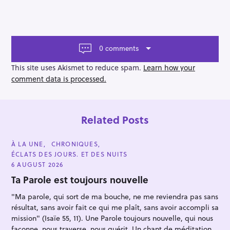
a
v
i
g
a
0 comments
t
i
This site uses Akismet to reduce spam.
Learn how your
o
comment data is processed.
n
Related Posts
C
À LA UNE
CHRONIQUES
A
ÉCLATS DES JOURS. ET DES NUITS
T
E
6 AUGUST 2026
G
O
Ta Parole est toujours nouvelle
R
I
"Ma parole, qui sort de ma bouche, ne me reviendra pas sans
E
S
résultat, sans avoir fait ce qui me plaît, sans avoir accompli sa
mission" (Isaïe 55, 11). Une Parole toujours nouvelle, qui nous
façonne, nous traverse, nous guérit. Un chant de méditation