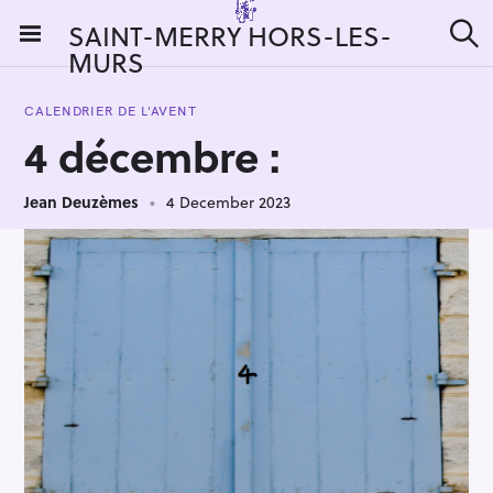
S
SAINT-MERRY HORS-LES-
k
MURS
S
i
e
a
p
r
CALENDRIER DE L'AVENT
t
c
4 décembre :
h
o
c
Jean Deuzèmes
4 December 2023
o
n
t
e
n
t