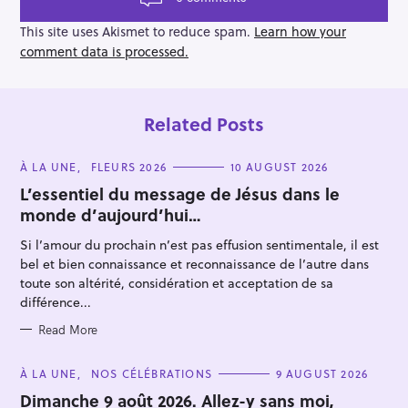
i
o
This site uses Akismet to reduce spam.
Learn how your
n
comment data is processed.
Related Posts
C
À LA UNE
FLEURS 2026
10 AUGUST 2026
A
T
L’essentiel du message de Jésus dans le
E
monde d’aujourd’hui…
G
O
R
Si l’amour du prochain n’est pas effusion sentimentale, il est
I
E
bel et bien connaissance et reconnaissance de l’autre dans
S
toute son altérité, considération et acceptation de sa
différence...
Read More
C
À LA UNE
NOS CÉLÉBRATIONS
9 AUGUST 2026
A
T
Dimanche 9 août 2026. Allez-y sans moi,
E