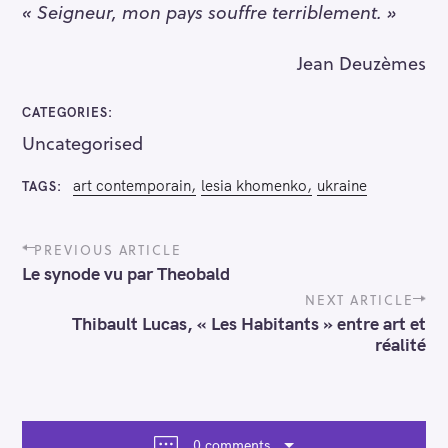
« Seigneur, mon pays souffre terriblement. »
Jean Deuzèmes
CATEGORIES
Uncategorised
art contemporain
lesia khomenko
ukraine
TAGS
P
PREVIOUS ARTICLE
o
Le synode vu par Theobald
s
t
NEXT ARTICLE
n
Thibault Lucas, « Les Habitants » entre art et
a
réalité
v
i
g
a
t
0 comments