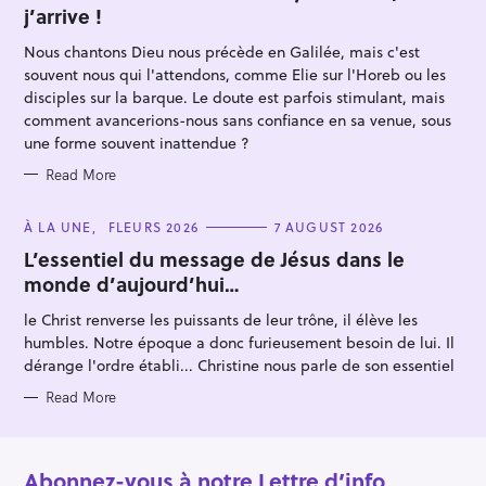
j’arrive !
G
O
R
Nous chantons Dieu nous précède en Galilée, mais c'est
I
E
souvent nous qui l'attendons, comme Elie sur l'Horeb ou les
S
disciples sur la barque. Le doute est parfois stimulant, mais
comment avancerions-nous sans confiance en sa venue, sous
une forme souvent inattendue ?
Read More
C
À LA UNE
FLEURS 2026
7 AUGUST 2026
A
T
L’essentiel du message de Jésus dans le
E
monde d’aujourd’hui…
G
O
R
le Christ renverse les puissants de leur trône, il élève les
I
E
humbles. Notre époque a donc furieusement besoin de lui. Il
S
dérange l'ordre établi... Christine nous parle de son essentiel
Read More
Abonnez-vous à notre Lettre d’info