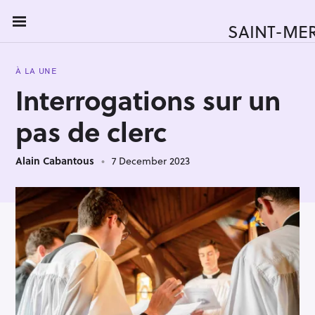
S
k
SAINT-ME
i
p
À LA UNE
t
Interrogations sur un
o
c
pas de clerc
o
n
Alain Cabantous
7 December 2023
t
e
n
t