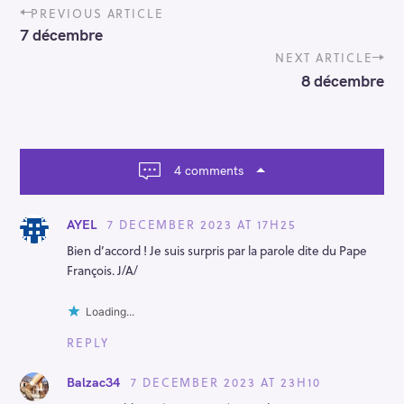
P
PREVIOUS ARTICLE
o
7 décembre
s
t
NEXT ARTICLE
n
8 décembre
a
v
i
g
a
4 comments
t
i
o
7 DECEMBER 2023 AT 17H25
AYEL
n
Bien d’accord ! Je suis surpris par la parole dite du Pape
François. J/A/
Loading...
REPLY
7 DECEMBER 2023 AT 23H10
Balzac34