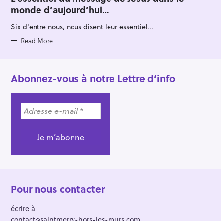
E
monde d’aujourd’hui…
G
O
R
Six d'entre nous, nous disent leur essentiel...
I
E
S
Read More
Abonnez-vous à notre Lettre d’info
Pour nous contacter
écrire à
contact@saintmerry-hors-les-murs.com