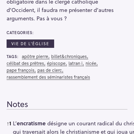
obligatoire dans le clergé catholique
d’Occident, il faudra me présenter d’autres
arguments. Pas à vous ?
CATEGORIES
VIE DE L'ÉGLISE
apôtre pierre
billet&chroniques
TAGS
célibat des prêtres
épiscope
latran i
nicée
pape françois
pas de clerc
rassemblement des séminaristes français
Notes
Notes
↑
1
L’
encratisme
désigne un courant radical du chri
qui traversait alors le christianisme et qui joua 