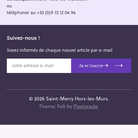
ou
téléphoner au +33 (0)9 72 12 04 96
Suivez-nous !
Soyez informés de chaque nouvel article par e-mail
v
Je m'inscris
o
t
r
e
a
© 2026 Saint-Merry Hors-les-Murs.
d
Theme: Felt by
Pixelgrade
.
r
e
s
s
e