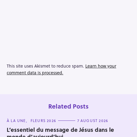
This site uses Akismet to reduce spam.
Learn how your
comment data is processed.
Related Posts
C
À LA UNE
FLEURS 2026
7 AUGUST 2026
A
T
L’essentiel du message de Jésus dans le
E
monde d’aujourd’hui…
G