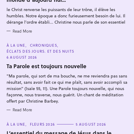
O
R
le Christ renverse les puissants de leur trône, il élève les
I
E
humbles. Notre époque a donc furieusement besoin de lui. Il
S
dérange l'ordre établi... Christine nous parle de son essentiel
Read More
C
À LA UNE
CHRONIQUES
A
ÉCLATS DES JOURS. ET DES NUITS
T
E
6 AUGUST 2026
G
O
Ta Parole est toujours nouvelle
R
I
"Ma parole, qui sort de ma bouche, ne me reviendra pas sans
E
S
résultat, sans avoir fait ce qui me plaît, sans avoir accompli sa
mission" (Isaïe 55, 11). Une Parole toujours nouvelle, qui nous
façonne, nous traverse, nous guérit. Un chant de méditation
offert par Christine Barbey.
Read More
C
À LA UNE
FLEURS 2026
5 AUGUST 2026
A
T
L’essentiel du message de Jésus dans le