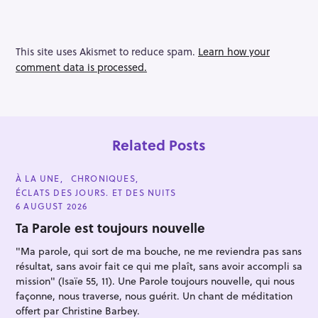
This site uses Akismet to reduce spam.
Learn how your
comment data is processed.
Related Posts
C
À LA UNE
CHRONIQUES
A
ÉCLATS DES JOURS. ET DES NUITS
T
E
6 AUGUST 2026
G
O
Ta Parole est toujours nouvelle
R
I
"Ma parole, qui sort de ma bouche, ne me reviendra pas sans
E
S
résultat, sans avoir fait ce qui me plaît, sans avoir accompli sa
mission" (Isaïe 55, 11). Une Parole toujours nouvelle, qui nous
façonne, nous traverse, nous guérit. Un chant de méditation
offert par Christine Barbey.