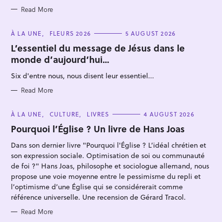
Read More
C
À LA UNE
FLEURS 2026
5 AUGUST 2026
A
T
L’essentiel du message de Jésus dans le
E
monde d’aujourd’hui…
G
O
R
Six d'entre nous, nous disent leur essentiel...
I
E
S
Read More
C
À LA UNE
CULTURE
LIVRES
4 AUGUST 2026
A
T
Pourquoi l’Église ? Un livre de Hans Joas
E
G
Dans son dernier livre "Pourquoi l'Église ? L’idéal chrétien et
O
R
son expression sociale. Optimisation de soi ou communauté
I
E
de foi ?" Hans Joas, philosophe et sociologue allemand, nous
S
propose une voie moyenne entre le pessimisme du repli et
l’optimisme d’une Église qui se considérerait comme
référence universelle. Une recension de Gérard Tracol.
Read More