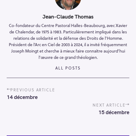
Jean-Claude Thomas
Co-fondateur du Centre Pastoral Halles-Beaubourg, avec Xavier
de Chalendar, de 1975 à 1983. Particulièrement impliqué dans les
relations de solidarité et la défense des Droits de l’Homme.
Président de l'Arc en Ciel de 2003 à 2024, il a invité fréquemment
Joseph Moingt et cherche à mieux faire connaître aujourd’hui
l’œuvre de ce grand théologien.
ALL POSTS
P
PREVIOUS ARTICLE
o
14 décembre
s
t
NEXT ARTICLE
n
15 décembre
a
v
i