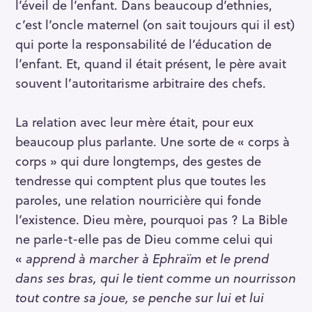
l’éveil de l’enfant. Dans beaucoup d’ethnies,
c’est l’oncle maternel (on sait toujours qui il est)
qui porte la responsabilité de l’éducation de
l’enfant. Et, quand il était présent, le père avait
S
souvent l’autoritarisme arbitraire des chefs.
e
a
r
La relation avec leur mère était, pour eux
c
beaucoup plus parlante. Une sorte de « corps à
h
corps » qui dure longtemps, des gestes de
f
tendresse qui comptent plus que toutes les
o
paroles, une relation nourricière qui fonde
r
l’existence. Dieu mère, pourquoi pas ? La Bible
:
ne parle-t-elle pas de Dieu comme celui qui
«
apprend à marcher à Ephraïm et le prend
dans ses bras, qui le tient comme un nourrisson
tout contre sa joue, se penche sur lui et lui