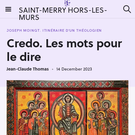
S
SAINT-MERRY HORS-LES-
k
MURS
S
i
e
a
p
r
JOSEPH MOINGT. ITINÉRAIRE D'UN THÉOLOGIEN
t
c
Credo. Les mots pour
h
o
c
le dire
o
n
Jean-Claude Thomas
14 December 2023
t
e
n
t