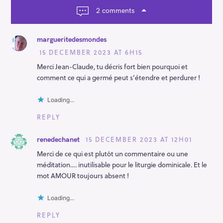
g
a
2 comments
t
i
o
margueritedesmondes
n
15 DECEMBER 2023 AT 6H15
Merci Jean-Claude, tu décris fort bien pourquoi et
comment ce qui a germé peut s’étendre et perdurer !
Loading...
REPLY
15 DECEMBER 2023 AT 12H01
renedechanet
Merci de ce qui est plutôt un commentaire ou une
méditation…. inutilisable pour le liturgie dominicale. Et le
mot AMOUR toujours absent !
Loading...
REPLY