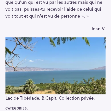
quelqu’un qui est vu par les autres mais qui ne
voit pas, puisses-tu recevoir l’aide de celui qui
voit tout et qui n’est vu de personne ». »
Jean V.
S
e
a
r
c
h
f
Lac de Tibériade. B.Capit. Collection privée.
o
r
CATEGORIES