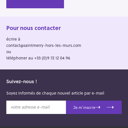
Pour nous contacter
écrire à
contact@saintmerry-hors-les-murs.com
ou
téléphoner au +33 (0)9 72 12 04 96
Suivez-nous !
Soyez informés de chaque nouvel article par e-mail
v
Je m'inscris
o
t
r