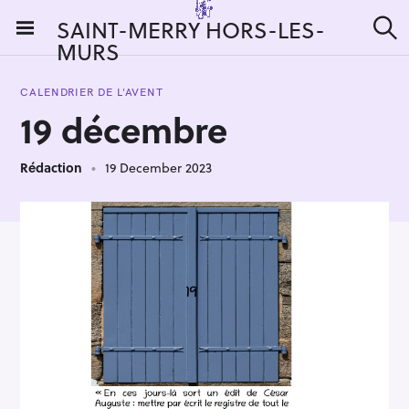
S
SAINT-MERRY HORS-LES-
k
MURS
S
i
e
a
p
r
CALENDRIER DE L'AVENT
t
c
19 décembre
h
o
c
Rédaction
19 December 2023
o
n
t
e
n
t