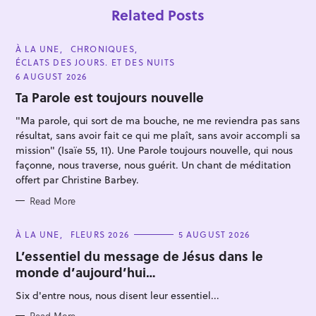
Related Posts
C
À LA UNE
CHRONIQUES
A
ÉCLATS DES JOURS. ET DES NUITS
T
E
6 AUGUST 2026
G
O
Ta Parole est toujours nouvelle
R
I
"Ma parole, qui sort de ma bouche, ne me reviendra pas sans
E
S
résultat, sans avoir fait ce qui me plaît, sans avoir accompli sa
mission" (Isaïe 55, 11). Une Parole toujours nouvelle, qui nous
façonne, nous traverse, nous guérit. Un chant de méditation
offert par Christine Barbey.
Read More
C
À LA UNE
FLEURS 2026
5 AUGUST 2026
A
T
L’essentiel du message de Jésus dans le
E
monde d’aujourd’hui…
G
O
R
Six d'entre nous, nous disent leur essentiel...
I
E
Read More