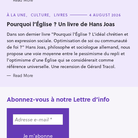
S
C
À LA UNE
CULTURE
LIVRES
4 AUGUST 2026
A
T
Pourquoi l’Église ? Un livre de Hans Joas
E
G
Dans son dernier livre "Pourquoi l'Église ? L’idéal chrétien et
O
R
son expression sociale. Optimisation de soi ou communauté
I
E
de foi ?" Hans Joas, philosophe et sociologue allemand, nous
S
propose une voie moyenne entre le pessimisme du repli et
l’optimisme d’une Église qui se considérerait comme
référence universelle. Une recension de Gérard Tracol.
Read More
Abonnez-vous à notre Lettre d’info