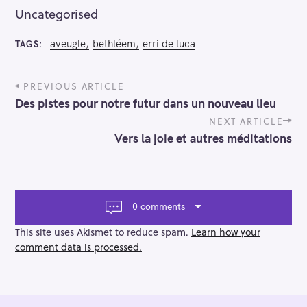
:
Uncategorised
aveugle
bethléem
erri de luca
TAGS
P
PREVIOUS ARTICLE
o
Des pistes pour notre futur dans un nouveau lieu
s
t
NEXT ARTICLE
n
Vers la joie et autres méditations
a
v
i
g
a
0 comments
t
i
This site uses Akismet to reduce spam.
Learn how your
o
comment data is processed.
n