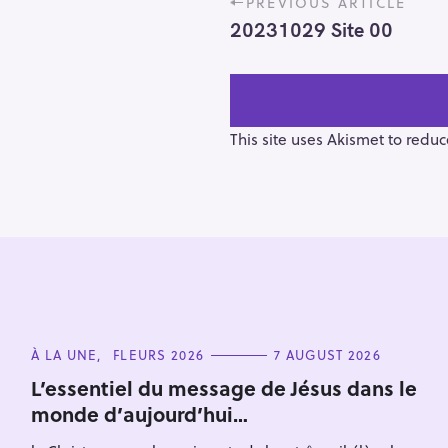
PREVIOUS ARTICLE
o
20231029 Site 00
s
t
n
a
v
This site uses Akismet to redu
i
g
a
t
i
o
S
n
e
C
À LA UNE
FLEURS 2026
7 AUGUST 2026
a
A
T
r
L’essentiel du message de Jésus dans le
E
monde d’aujourd’hui…
c
G
O
h
R