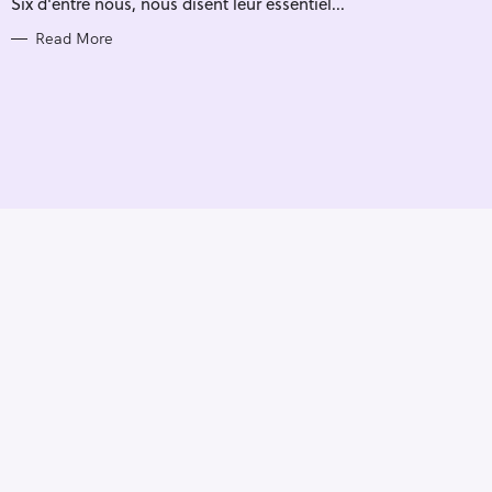
Six d'entre nous, nous disent leur essentiel...
I
E
S
Read More