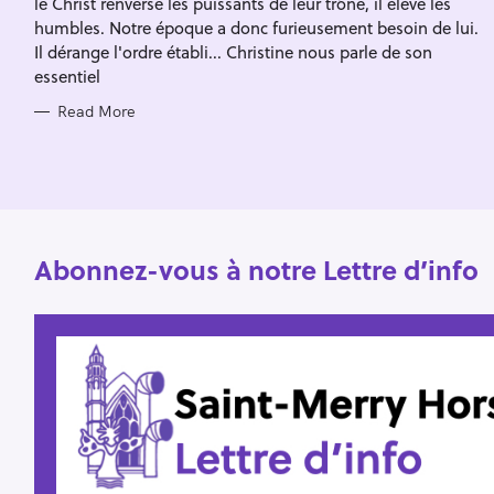
le Christ renverse les puissants de leur trône, il élève les
I
f
E
humbles. Notre époque a donc furieusement besoin de lui.
S
o
Il dérange l'ordre établi... Christine nous parle de son
essentiel
r
:
Read More
Abonnez-vous à notre Lettre d’info