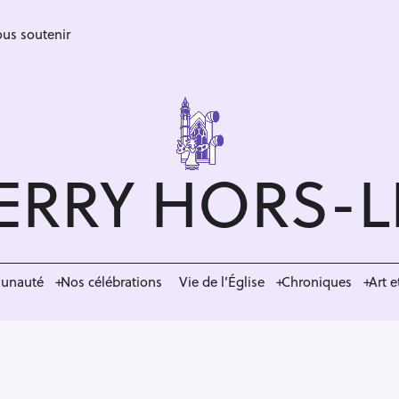
us soutenir
ERRY HORS-
munauté
Nos célébrations
Vie de l’Église
Chroniques
Art e