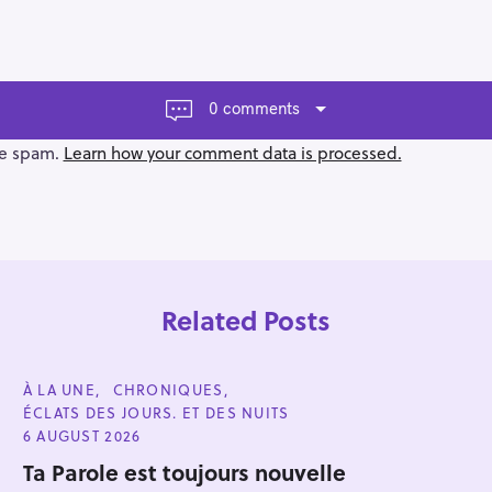
0 comments
ce spam.
Learn how your comment data is processed.
Related Posts
C
À LA UNE
CHRONIQUES
A
ÉCLATS DES JOURS. ET DES NUITS
T
E
6 AUGUST 2026
G
Press Esc to cancel.
O
Ta Parole est toujours nouvelle
R