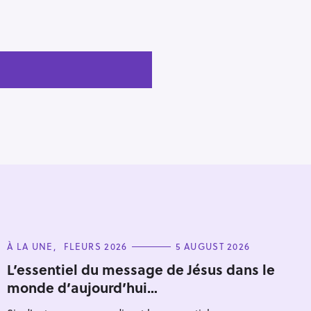
C
À LA UNE
FLEURS 2026
5 AUGUST 2026
A
T
L’essentiel du message de Jésus dans le
E
monde d’aujourd’hui…
G
O
R