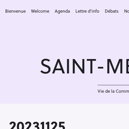
S
k
Bienvenue
Welcome
Agenda
Lettre d’info
Débats
No
i
p
t
o
c
SAINT-M
o
n
t
e
<
n
Vie de la Com
t
20231125