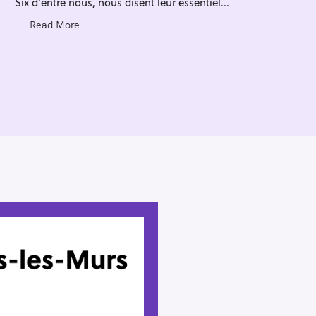
Six d'entre nous, nous disent leur essentiel...
I
E
S
Read More