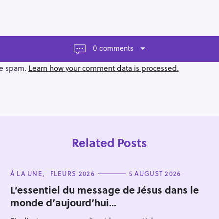
0 comments
ce spam.
Learn how your comment data is processed.
Related Posts
C
À LA UNE
FLEURS 2026
5 AUGUST 2026
A
T
L’essentiel du message de Jésus dans le
E
monde d’aujourd’hui…
G
Press Esc to cancel.
O
R