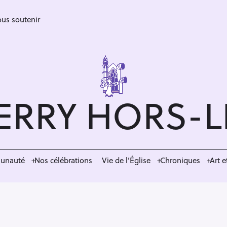
us soutenir
ERRY HORS-
munauté
Nos célébrations
Vie de l’Église
Chroniques
Art e