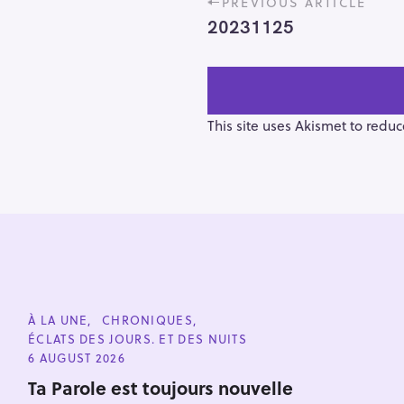
PREVIOUS ARTICLE
o
20231125
s
t
n
a
v
This site uses Akismet to redu
i
g
a
t
i
o
n
S
e
C
À LA UNE
CHRONIQUES
a
A
ÉCLATS DES JOURS. ET DES NUITS
T
r
E
6 AUGUST 2026
G
c
O
Ta Parole est toujours nouvelle
h
R