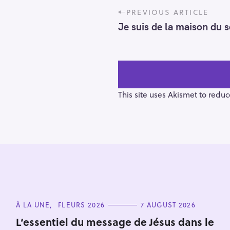
P
PREVIOUS ARTICLE
o
Je suis de la maison du 
s
t
n
a
v
i
This site uses Akismet to redu
g
a
t
i
o
n
C
À LA UNE
FLEURS 2026
7 AUGUST 2026
A
T
L’essentiel du message de Jésus dans le
E