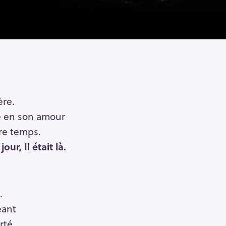
ère.
le en son amour
tre temps.
our, Il était là.
.
éant
rté.