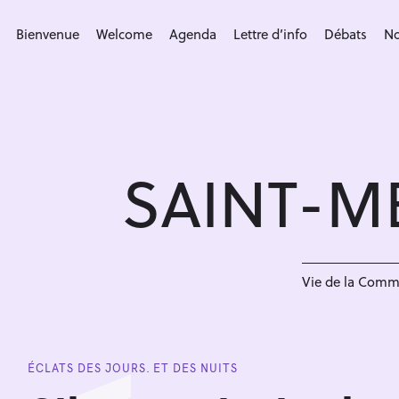
S
k
Bienvenue
Welcome
Agenda
Lettre d’info
Débats
No
i
p
t
o
c
SAINT-M
o
n
t
e
n
Vie de la Com
t
ÉCLATS DES JOURS. ET DES NUITS