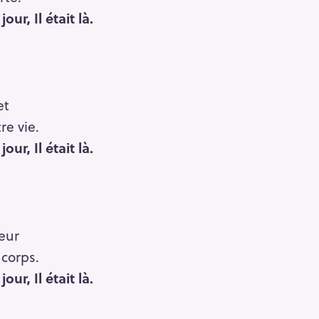
our, Il était là.
et
re vie.
our, Il était là.
eur
corps.
our, Il était là.
Press Esc to cancel.