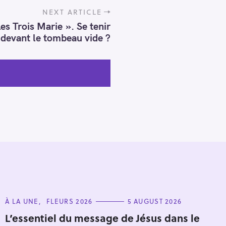
NEXT ARTICLE
s Trois Marie ». Se tenir
devant le tombeau vide ?
C
À LA UNE
FLEURS 2026
5 AUGUST 2026
A
T
L’essentiel du message de Jésus dans le
E