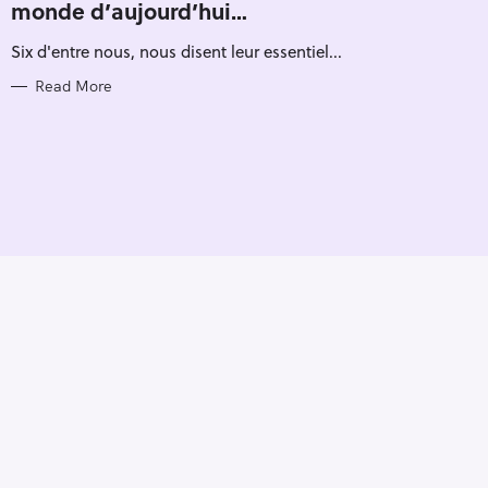
monde d’aujourd’hui…
G
O
R
Six d'entre nous, nous disent leur essentiel...
I
E
S
Read More