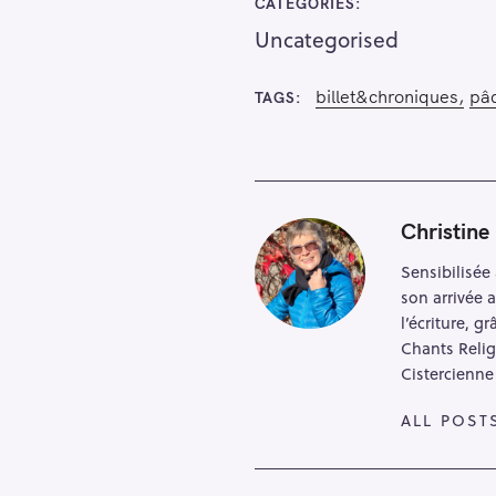
CATEGORIES
h
Uncategorised
f
o
billet&chroniques
pâ
TAGS
r
:
Christine
Sensibilisée 
son arrivée 
l’écriture, 
Chants Relig
Cistercienne
ALL POST