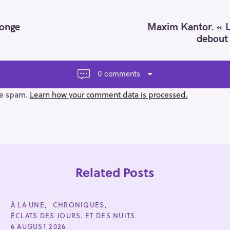
songe
Maxim Kantor. « Le
debout 
0 comments
ce spam.
Learn how your comment data is processed.
Related Posts
C
À LA UNE
CHRONIQUES
A
ÉCLATS DES JOURS. ET DES NUITS
T
E
6 AUGUST 2026