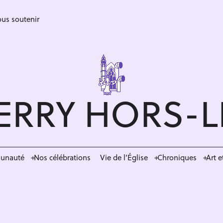
us soutenir
ERRY HORS-
munauté
Nos célébrations
Vie de l’Église
Chroniques
Art e