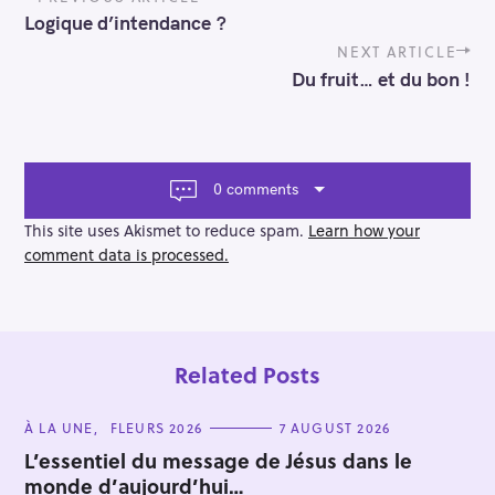
o
Logique d’intendance ?
s
t
NEXT ARTICLE
n
Du fruit… et du bon !
a
v
i
g
a
0 comments
t
i
This site uses Akismet to reduce spam.
Learn how your
o
comment data is processed.
n
Related Posts
C
À LA UNE
FLEURS 2026
7 AUGUST 2026
A
T
L’essentiel du message de Jésus dans le
E
monde d’aujourd’hui…
G