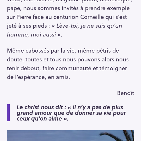
pape, nous sommes invités à prendre exemple
sur Pierre face au centurion Corneille qui s’est
jeté à ses pieds :
« Lève-toi, je ne suis qu’un
homme, moi aussi »
.
S
Même cabossés par la vie, même pétris de
e
doute, toutes et tous nous pouvons alors nous
a
tenir debout, faire communauté et témoigner
r
c
de l’espérance, en amis.
h
f
Benoît
o
Le christ nous dit : « Il n’y a pas de plus
r
grand amour que de donner sa vie pour
:
ceux qu’on aime ».