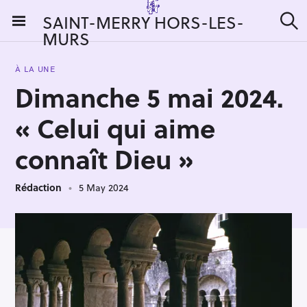
S
SAINT-MERRY HORS-LES-
k
MURS
S
i
e
a
p
r
À LA UNE
t
c
Dimanche 5 mai 2024.
h
o
c
« Celui qui aime
o
n
connaît Dieu »
t
e
Rédaction
5 May 2024
n
t