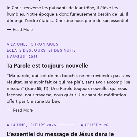
O
R
le Christ renverse les puissants de leur trône, il élève les
I
E
humbles. Notre époque a donc furieusement besoin de lui. Il
S
dérange l'ordre établi... Christine nous parle de son essentiel
Read More
C
À LA UNE
CHRONIQUES
A
ÉCLATS DES JOURS. ET DES NUITS
T
E
6 AUGUST 2026
G
O
Ta Parole est toujours nouvelle
R
I
"Ma parole, qui sort de ma bouche, ne me reviendra pas sans
E
S
résultat, sans avoir fait ce qui me plaît, sans avoir accompli sa
mission" (Isaïe 55, 11). Une Parole toujours nouvelle, qui nous
façonne, nous traverse, nous guérit. Un chant de méditation
offert par Christine Barbey.
Read More
C
À LA UNE
FLEURS 2026
5 AUGUST 2026
A
T
L’essentiel du message de Jésus dans le
E