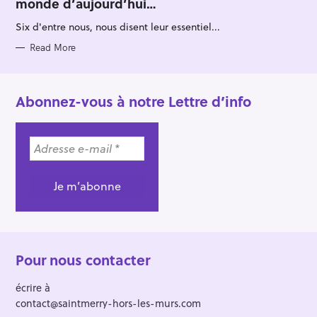
monde d’aujourd’hui…
G
O
R
Six d'entre nous, nous disent leur essentiel...
I
E
S
Read More
Abonnez-vous à notre Lettre d’info
Pour nous contacter
écrire à
contact@saintmerry-hors-les-murs.com