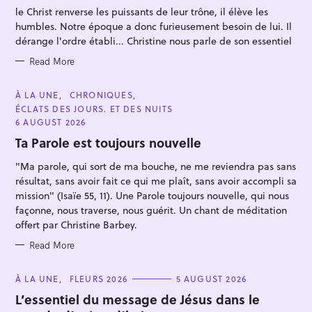
R
le Christ renverse les puissants de leur trône, il élève les
I
E
humbles. Notre époque a donc furieusement besoin de lui. Il
S
dérange l'ordre établi... Christine nous parle de son essentiel
Read More
C
À LA UNE
CHRONIQUES
A
ÉCLATS DES JOURS. ET DES NUITS
T
E
6 AUGUST 2026
G
O
Ta Parole est toujours nouvelle
R
I
"Ma parole, qui sort de ma bouche, ne me reviendra pas sans
E
S
résultat, sans avoir fait ce qui me plaît, sans avoir accompli sa
mission" (Isaïe 55, 11). Une Parole toujours nouvelle, qui nous
façonne, nous traverse, nous guérit. Un chant de méditation
offert par Christine Barbey.
Read More
C
À LA UNE
FLEURS 2026
5 AUGUST 2026
A
T
L’essentiel du message de Jésus dans le
E