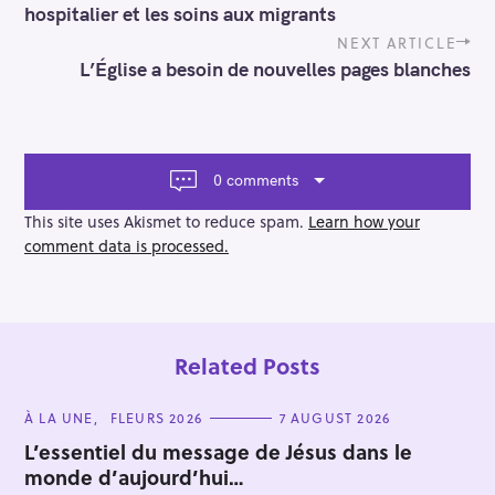
s
c
hospitalier et les soins aux migrants
t
n
h
NEXT ARTICLE
a
f
L’Église a besoin de nouvelles pages blanches
v
o
i
r
g
a
:
t
0 comments
i
o
This site uses Akismet to reduce spam.
Learn how your
n
comment data is processed.
Related Posts
C
À LA UNE
FLEURS 2026
7 AUGUST 2026
A
T
L’essentiel du message de Jésus dans le
E
monde d’aujourd’hui…
G
O