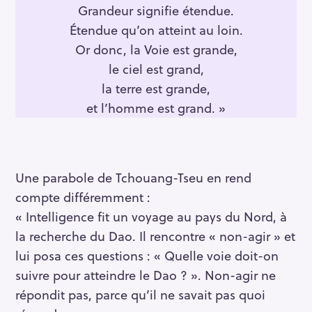
Grandeur signifie étendue.
r
Étendue qu’on atteint au loin.
c
h
Or donc, la Voie est grande,
f
le ciel est grand,
o
la terre est grande,
r
et l’homme est grand. »
:
Une parabole de Tchouang-Tseu en rend
compte différemment :
« Intelligence fit un voyage au pays du Nord, à
la recherche du Dao. Il rencontre « non-agir » et
lui posa ces questions : « Quelle voie doit-on
suivre pour atteindre le Dao ? ». Non-agir ne
répondit pas, parce qu’il ne savait pas quoi