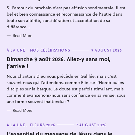
O
R
Si l’amour du prochain n’est pas effusion sentimentale, il est
I
E
bel et bien connaissance et reconnaissance de l’autre dans
S
toute son altérité, considération et acceptation de sa
différence...
Read More
C
À LA UNE
NOS CÉLÉBRATIONS
9 AUGUST 2026
A
T
Dimanche 9 août 2026. Allez-y sans moi,
E
j’arrive !
G
O
R
Nous chantons Dieu nous précède en Galilée, mais c'est
I
E
souvent nous qui l'attendons, comme Elie sur l'Horeb ou les
S
disciples sur la barque. Le doute est parfois stimulant, mais
comment avancerions-nous sans confiance en sa venue, sous
une forme souvent inattendue ?
Read More
C
À LA UNE
FLEURS 2026
7 AUGUST 2026
A
T
L’essentiel du message de Jésus dans le