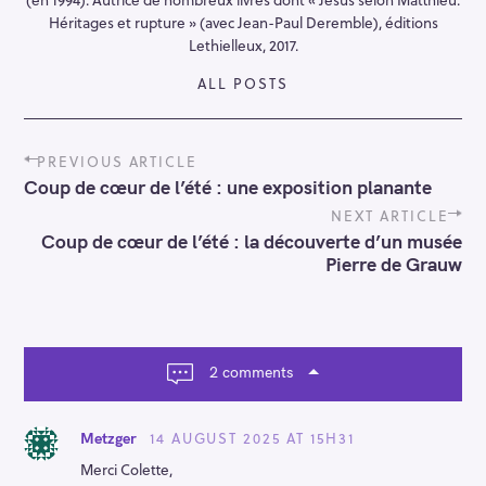
Héritages et rupture » (avec Jean-Paul Deremble), éditions
Lethielleux, 2017.
ALL POSTS
P
PREVIOUS ARTICLE
o
Coup de cœur de l’été : une exposition planante
s
t
NEXT ARTICLE
n
Coup de cœur de l’été : la découverte d’un musée
a
Pierre de Grauw
v
i
g
a
t
2 comments
i
o
n
14 AUGUST 2025 AT 15H31
Metzger
Merci Colette,