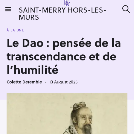
S
SAINT-MERRY HORS-LES-
k
MURS
S
i
e
a
p
r
À LA UNE
t
c
Le Dao : pensée de la
h
o
c
transcendance et de
o
n
l’humilité
t
e
Colette Deremble
13 August 2025
n
t