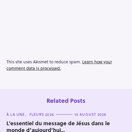
This site uses Akismet to reduce spam.
Learn how your
comment data is processed.
Related Posts
C
À LA UNE
FLEURS 2026
10 AUGUST 2026
A
T
L’essentiel du message de Jésus dans le
E
monde d’aujourd’hui…
G