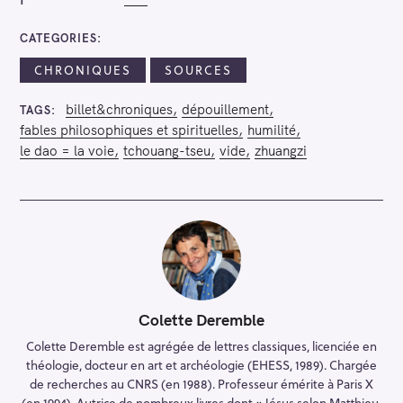
CATEGORIES
CHRONIQUES
SOURCES
billet&chroniques
dépouillement
TAGS
fables philosophiques et spirituelles
humilité
le dao = la voie
tchouang-tseu
vide
zhuangzi
Colette Deremble
Colette Deremble est agrégée de lettres classiques, licenciée en
théologie, docteur en art et archéologie (EHESS, 1989). Chargée
de recherches au CNRS (en 1988). Professeur émérite à Paris X
(en 1994). Autrice de nombreux livres dont « Jésus selon Matthieu.