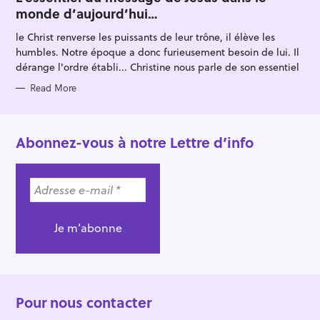
E
monde d’aujourd’hui…
G
O
R
le Christ renverse les puissants de leur trône, il élève les
I
E
humbles. Notre époque a donc furieusement besoin de lui. Il
S
dérange l'ordre établi... Christine nous parle de son essentiel
Read More
Abonnez-vous à notre Lettre d’info
Pour nous contacter