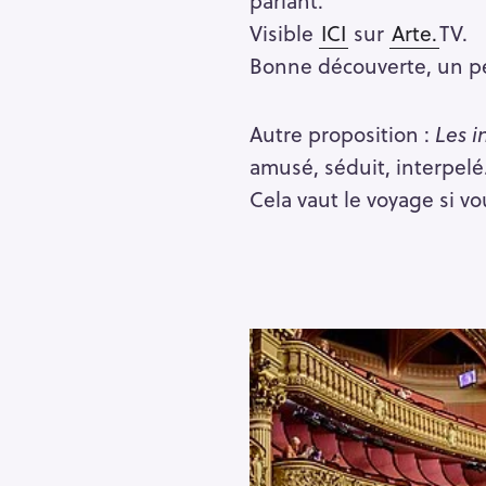
Visible
ICI
sur
Arte.
TV.
Bonne découverte, un peu
Autre proposition :
Les i
amusé, séduit, interpelé
Cela vaut le voyage si vo
S
e
a
r
c
h
f