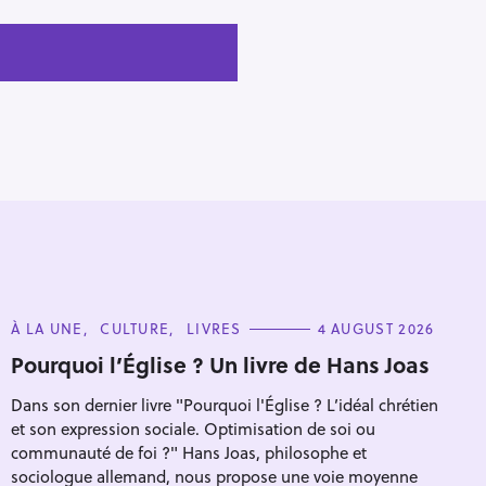
C
À LA UNE
CULTURE
LIVRES
4 AUGUST 2026
A
T
Pourquoi l’Église ? Un livre de Hans Joas
E
G
Dans son dernier livre "Pourquoi l'Église ? L’idéal chrétien
O
R
et son expression sociale. Optimisation de soi ou
I
E
communauté de foi ?" Hans Joas, philosophe et
S
sociologue allemand, nous propose une voie moyenne