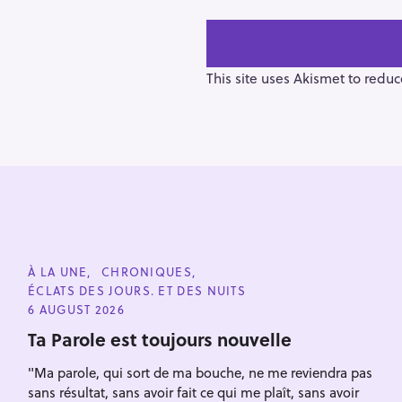
n
a
v
i
This site uses Akismet to redu
g
a
t
i
o
n
C
À LA UNE
CHRONIQUES
A
ÉCLATS DES JOURS. ET DES NUITS
T
E
6 AUGUST 2026
G
O
Ta Parole est toujours nouvelle
R
I
"Ma parole, qui sort de ma bouche, ne me reviendra pas
E
S
sans résultat, sans avoir fait ce qui me plaît, sans avoir