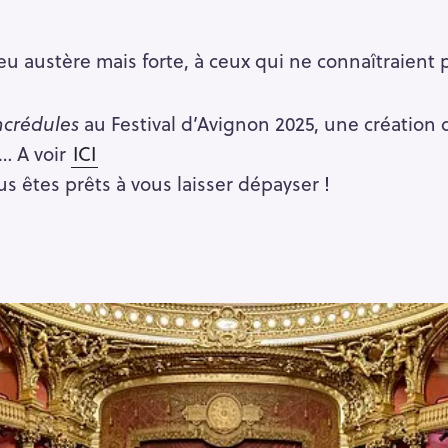
 austère mais forte, à ceux qui ne connaîtraient p
ncrédules
au Festival d’Avignon 2025, une création 
… A voir
ICI
us êtes prêts à vous laisser dépayser !
Press Esc to cancel.