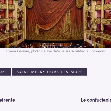
Opéra Garnier, photo de Joe deSusa sur WikiMedia Commons
025
SAINT-MERRY HORS-LES-MURS
hérente
Le confuciani