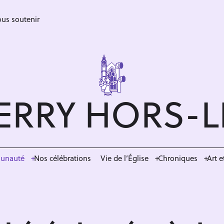
us soutenir
ERRY HORS-
munauté
Nos célébrations
Vie de l’Église
Chroniques
Art e