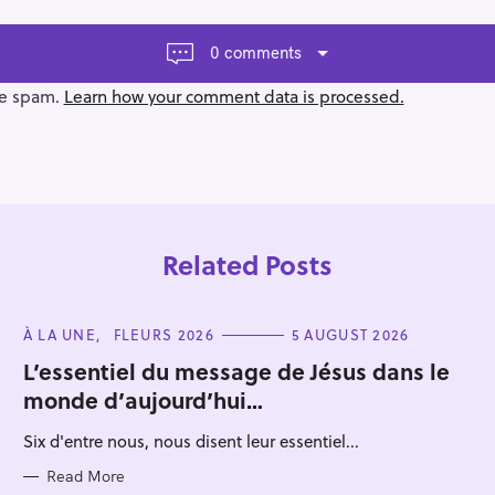
0 comments
ce spam.
Learn how your comment data is processed.
Related Posts
C
À LA UNE
FLEURS 2026
5 AUGUST 2026
A
T
L’essentiel du message de Jésus dans le
E
monde d’aujourd’hui…
G
O
R
Six d'entre nous, nous disent leur essentiel...
I
E
S
Read More