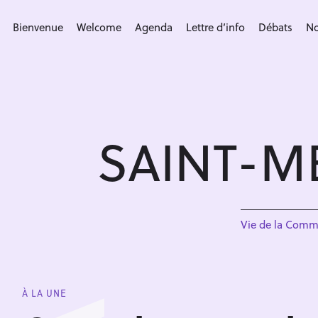
S
k
Bienvenue
Welcome
Agenda
Lettre d’info
Débats
No
i
p
t
o
c
SAINT-M
o
n
t
e
n
Vie de la Com
t
À LA UNE