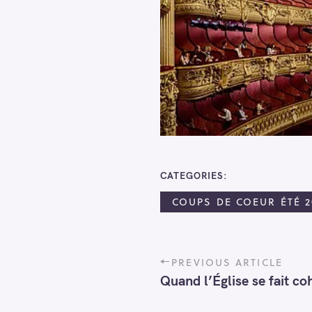
o
r
:
CATEGORIES
COUPS DE COEUR ÉTÉ 2
P
PREVIOUS ARTICLE
o
Quand l’Église se fait co
s
t