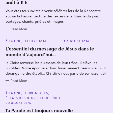
août à 11 h
G
O
R
Vous êtes tous invités à venir célébrer lors de la Rencontre
I
E
autour la Parole. Lecture des textes de la liturgie du jour,
S
partages, chants, prières et images.
Read More
C
À LA UNE
FLEURS 2026
7 AUGUST 2026
A
T
L’essentiel du message de Jésus dans le
E
monde d’aujourd’hui…
G
O
R
le Christ renverse les puissants de leur trône, il élève les
I
E
humbles. Notre époque a donc furieusement besoin de lui. Il
S
dérange l'ordre établi... Christine nous parle de son essentiel
Read More
C
À LA UNE
CHRONIQUES
A
ÉCLATS DES JOURS. ET DES NUITS
T
E
6 AUGUST 2026
G
O
Ta Parole est toujours nouvelle
R