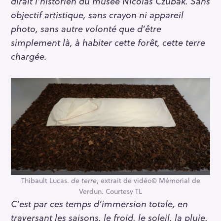
dirait l’historien du musée Nicolas Czubak. Sans
r
objectif artistique, sans crayon ni appareil
c
photo, sans autre volonté que d’être
h
simplement là, à habiter cette forêt, cette terre
f
chargée.
o
r
:
Thibault Lucas.
de terre
, extrait de vidéo© Mémorial de
Verdun. Courtesy TL
C’est par ces temps d’immersion totale, en
traversant les saisons, le froid, le soleil, la pluie,