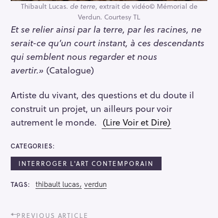
Thibault Lucas.
de terre
, extrait de vidéo© Mémorial de
Verdun. Courtesy TL
Et se relier ainsi par la terre, par les racines, ne
serait-ce qu’un court instant, à ces descendants
qui semblent nous regarder et nous
avertir.
»
(Catalogue)
Artiste du vivant, des questions et du doute il
construit un projet, un ailleurs pour voir
autrement le monde.
(Lire Voir et Dire)
CATEGORIES
INTERROGER L'ART CONTEMPORAIN
thibault lucas
verdun
TAGS
P
PREVIOUS ARTICLE