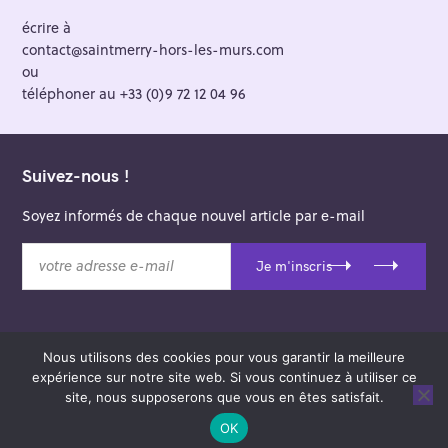
écrire à
contact@saintmerry-hors-les-murs.com
ou
téléphoner au +33 (0)9 72 12 04 96
Suivez-nous !
Soyez informés de chaque nouvel article par e-mail
v
Je m'inscris
o
t
r
e
Nous utilisons des cookies pour vous garantir la meilleure
a
© 2026 Saint-Merry Hors-les-Murs.
expérience sur notre site web. Si vous continuez à utiliser ce
d
Theme: Felt by
Pixelgrade
.
site, nous supposerons que vous en êtes satisfait.
r
e
OK