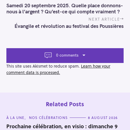
o
Samedi 20 septembre 2025. Quelle place donnons-
s
nous à l’argent ? Qu’est-ce qui compte vraiment ?
t
n
NEXT ARTICLE
a
Évangile et révolution au festival des Poussières
v
i
g
a
t
0 comments
i
o
This site uses Akismet to reduce spam.
Learn how your
n
comment data is processed.
Related Posts
C
À LA UNE
NOS CÉLÉBRATIONS
8 AUGUST 2026
A
T
Prochaine célébration, en visio : dimanche 9
E