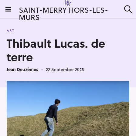
S
SAINT-MERRY HORS-LES-
k
MURS
S
i
e
a
p
r
ART
t
c
Thibault Lucas. de
h
o
c
terre
o
n
Jean Deuzèmes
22 September 2025
t
e
n
t