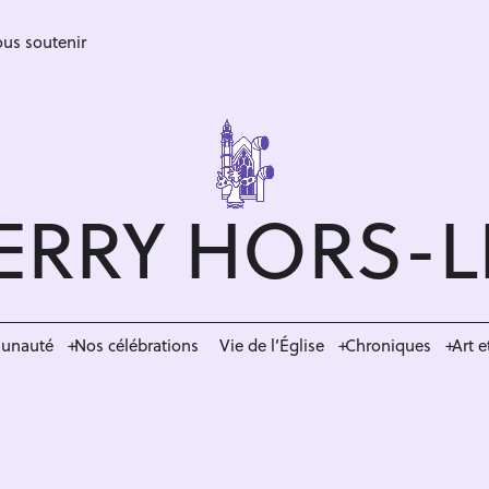
us soutenir
ERRY HORS-
munauté
Nos célébrations
Vie de l’Église
Chroniques
Art e