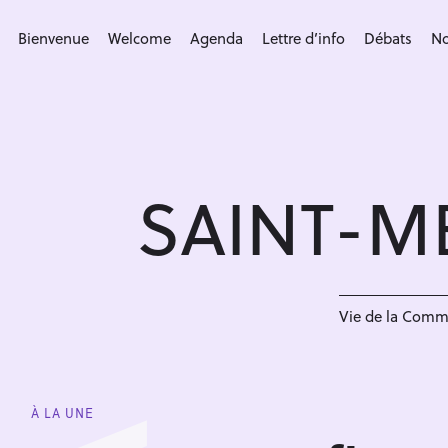
S
k
Bienvenue
Welcome
Agenda
Lettre d’info
Débats
No
i
p
t
o
c
SAINT-M
o
n
t
e
n
Vie de la Com
t
À LA UNE