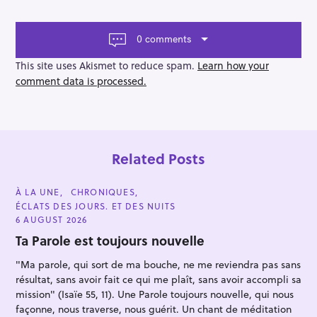
i
g
a
0 comments
t
i
This site uses Akismet to reduce spam.
Learn how your
o
comment data is processed.
n
Related Posts
C
À LA UNE
CHRONIQUES
A
ÉCLATS DES JOURS. ET DES NUITS
T
E
6 AUGUST 2026
G
O
Ta Parole est toujours nouvelle
R
I
"Ma parole, qui sort de ma bouche, ne me reviendra pas sans
E
S
résultat, sans avoir fait ce qui me plaît, sans avoir accompli sa
mission" (Isaïe 55, 11). Une Parole toujours nouvelle, qui nous
façonne, nous traverse, nous guérit. Un chant de méditation