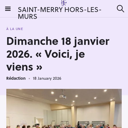
S
SAINT-MERRY HORS-LES-
k
MURS
S
i
e
a
p
r
À LA UNE
t
c
Dimanche 18 janvier
h
o
c
2026. « Voici, je
o
n
viens »
t
e
Rédaction
18 January 2026
n
t