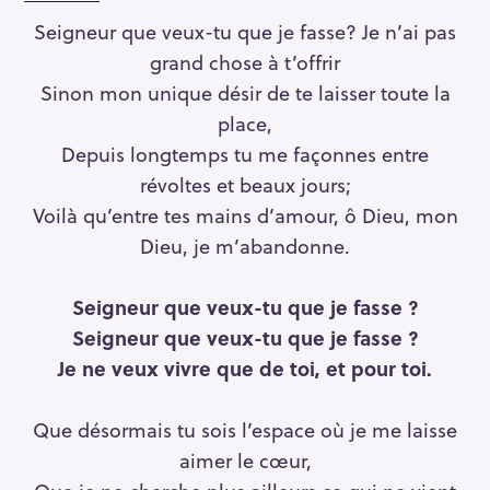
Seigneur que veux-tu que je fasse? Je n’ai pas
grand chose à t’offrir
Sinon mon unique désir de te laisser toute la
S
place,
e
Depuis longtemps tu me façonnes entre
a
révoltes et beaux jours;
r
Voilà qu’entre tes mains d’amour, ô Dieu, mon
c
Dieu, je m’abandonne.
h
f
o
Seigneur que veux-tu que je fasse ?
r
Seigneur que veux-tu que je fasse ?
:
Je ne veux vivre que de toi, et pour toi.
Que désormais tu sois l’espace où je me laisse
aimer le cœur,