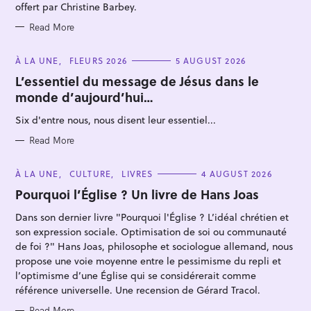
offert par Christine Barbey.
Read More
C
À LA UNE
FLEURS 2026
5 AUGUST 2026
A
T
L’essentiel du message de Jésus dans le
E
monde d’aujourd’hui…
G
O
R
Six d'entre nous, nous disent leur essentiel...
I
E
S
Read More
C
À LA UNE
CULTURE
LIVRES
4 AUGUST 2026
A
T
Pourquoi l’Église ? Un livre de Hans Joas
E
G
Dans son dernier livre "Pourquoi l'Église ? L’idéal chrétien et
O
R
son expression sociale. Optimisation de soi ou communauté
I
E
de foi ?" Hans Joas, philosophe et sociologue allemand, nous
S
propose une voie moyenne entre le pessimisme du repli et
l’optimisme d’une Église qui se considérerait comme
référence universelle. Une recension de Gérard Tracol.
Read More