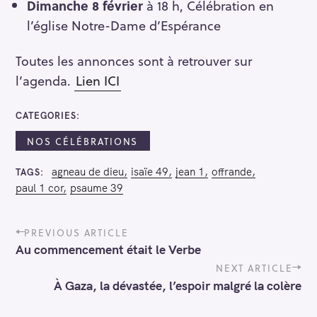
Dimanche 8 février
à 18 h, Célébration en
l’église Notre-Dame d’Espérance
Toutes les annonces sont à retrouver sur
l’agenda.
Lien ICI
CATEGORIES
NOS CÉLÉBRATIONS
agneau de dieu
isaïe 49
jean 1
offrande
TAGS
paul 1 cor
psaume 39
P
PREVIOUS ARTICLE
o
Au commencement était le Verbe
s
t
NEXT ARTICLE
n
À Gaza, la dévastée, l’espoir malgré la colère
a
v