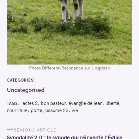
Photo Different-Resonance sur Unsplash
CATEGORIES
Uncategorised
actes 2
bon pasteur
évangile de jean
liberté
TAGS
nourriture
porte
psaume 22
vie
P
PREVIOUS ARTICLE
o
Synodalité 2.0 : le synode qui réinvente l’Église