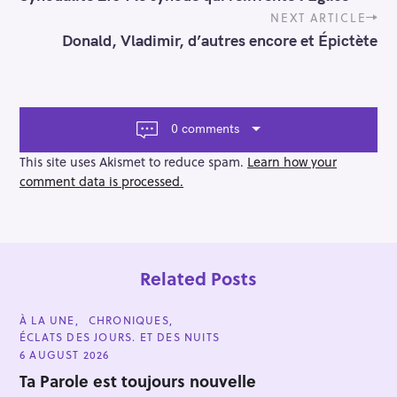
s
t
NEXT ARTICLE
n
Donald, Vladimir, d’autres encore et Épictète
a
v
i
g
a
0 comments
t
i
This site uses Akismet to reduce spam.
Learn how your
o
comment data is processed.
n
Related Posts
C
À LA UNE
CHRONIQUES
A
ÉCLATS DES JOURS. ET DES NUITS
T
E
6 AUGUST 2026
G
O
Ta Parole est toujours nouvelle
R