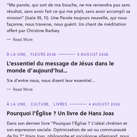
I
"Ma parole, qui sort de ma bouche, ne me reviendra pas sans
E
S
résultat, sans avoir fait ce qui me plaît, sans avoir accompli sa
mission" (Isaïe 55, 11). Une Parole toujours nouvelle, qui nous
façonne, nous traverse, nous guérit. Un chant de méditation
offert par Christine Barbey.
Read More
C
À LA UNE
FLEURS 2026
5 AUGUST 2026
A
T
L’essentiel du message de Jésus dans le
E
monde d’aujourd’hui…
G
O
R
Six d'entre nous, nous disent leur essentiel...
I
E
S
Read More
C
À LA UNE
CULTURE
LIVRES
4 AUGUST 2026
A
T
Pourquoi l’Église ? Un livre de Hans Joas
E
G
Dans son dernier livre "Pourquoi l'Église ? L’idéal chrétien et
O
R
son expression sociale. Optimisation de soi ou communauté
I
E
de foi ?" Hans Joas, philosophe et sociologue allemand, nous