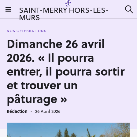
S
SAINT-MERRY HORS-LES-
k
MURS
S
i
e
a
p
r
NOS CÉLÉBRATIONS
t
c
Dimanche 26 avril
h
o
c
2026. « Il pourra
o
n
entrer, il pourra sortir
t
et trouver un
e
n
pâturage »
t
Rédaction
26 April 2026