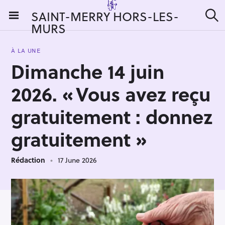
S
SAINT-MERRY HORS-LES-
k
MURS
S
i
e
a
p
r
À LA UNE
t
c
Dimanche 14 juin
h
o
c
2026. « Vous avez reçu
o
n
gratuitement : donnez
t
gratuitement »
e
n
t
Rédaction
17 June 2026