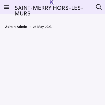
S
SAINT-MERRY HORS-LES-
k
MURS
S
i
e
a
p
r
t
Admin Admin
25 May 2023
c
h
o
c
o
n
t
e
n
t