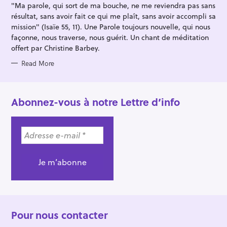
"Ma parole, qui sort de ma bouche, ne me reviendra pas sans
E
S
résultat, sans avoir fait ce qui me plaît, sans avoir accompli sa
mission" (Isaïe 55, 11). Une Parole toujours nouvelle, qui nous
façonne, nous traverse, nous guérit. Un chant de méditation
offert par Christine Barbey.
Read More
Abonnez-vous à notre Lettre d’info
Pour nous contacter