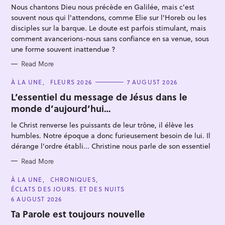
R
Nous chantons Dieu nous précède en Galilée, mais c'est
I
E
souvent nous qui l'attendons, comme Elie sur l'Horeb ou les
S
disciples sur la barque. Le doute est parfois stimulant, mais
comment avancerions-nous sans confiance en sa venue, sous
une forme souvent inattendue ?
Read More
C
S
À LA UNE
FLEURS 2026
7 AUGUST 2026
A
e
T
L’essentiel du message de Jésus dans le
E
monde d’aujourd’hui…
a
G
O
r
R
le Christ renverse les puissants de leur trône, il élève les
I
c
E
humbles. Notre époque a donc furieusement besoin de lui. Il
S
h
dérange l'ordre établi... Christine nous parle de son essentiel
f
Read More
o
C
À LA UNE
CHRONIQUES
r
A
ÉCLATS DES JOURS. ET DES NUITS
T
:
E
6 AUGUST 2026
G
O
Ta Parole est toujours nouvelle
R
I