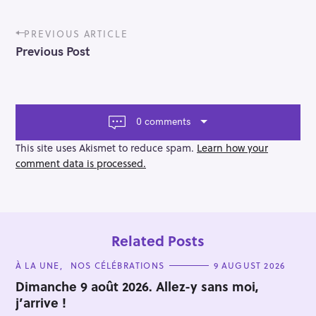
P
PREVIOUS ARTICLE
o
Previous Post
s
t
n
a
v
0 comments
i
g
This site uses Akismet to reduce spam.
Learn how your
a
comment data is processed.
t
i
o
n
Related Posts
C
À LA UNE
NOS CÉLÉBRATIONS
9 AUGUST 2026
A
T
Dimanche 9 août 2026. Allez-y sans moi,
E
j’arrive !
G
O