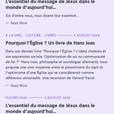
L’essentiel du message de Jésus dans le
E
monde d’aujourd’hui…
G
O
R
Six d'entre nous, nous disent leur essentiel...
I
E
S
Read More
C
À LA UNE
CULTURE
LIVRES
4 AUGUST 2026
S
A
T
Pourquoi l’Église ? Un livre de Hans Joas
e
E
G
a
Dans son dernier livre "Pourquoi l'Église ? L’idéal chrétien et
O
R
son expression sociale. Optimisation de soi ou communauté
r
I
E
de foi ?" Hans Joas, philosophe et sociologue allemand, nous
c
S
propose une voie moyenne entre le pessimisme du repli et
h
l’optimisme d’une Église qui se considérerait comme
f
référence universelle. Une recension de Gérard Tracol.
o
Read More
r
:
C
FLEURS 2026
3 AUGUST 2026
A
T
L’essentiel du message de Jésus dans le
E
monde d’aujourd’hui…
G
O