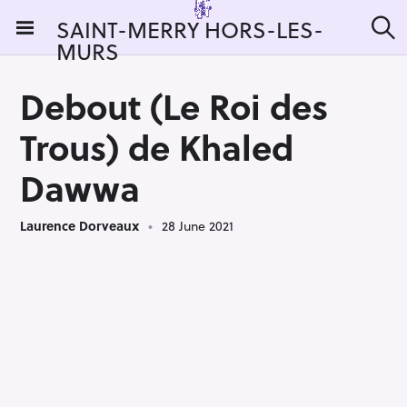
S
SAINT-MERRY HORS-LES-
k
MURS
S
i
e
a
p
r
Debout (Le Roi des
t
c
h
o
Trous) de Khaled
c
o
Dawwa
n
t
Laurence Dorveaux
28 June 2021
e
n
t