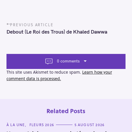
P
PREVIOUS ARTICLE
o
Debout (Le Roi des Trous) de Khaled Dawwa
s
t
n
a
v
0 comments
i
g
This site uses Akismet to reduce spam.
Learn how your
a
comment data is processed.
t
i
o
n
Related Posts
C
À LA UNE
FLEURS 2026
5 AUGUST 2026
A
T