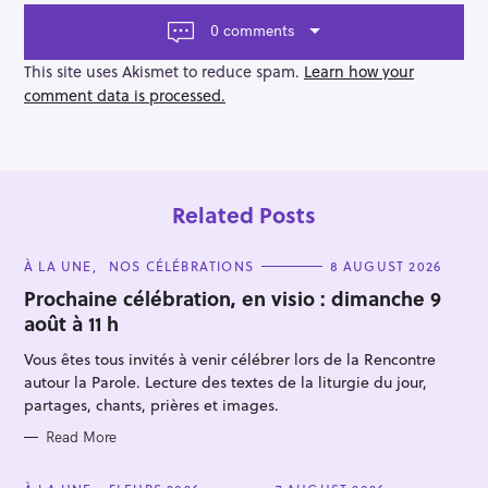
v
0 comments
i
g
This site uses Akismet to reduce spam.
Learn how your
a
comment data is processed.
t
i
o
n
Related Posts
C
À LA UNE
NOS CÉLÉBRATIONS
8 AUGUST 2026
A
T
Prochaine célébration, en visio : dimanche 9
E
août à 11 h
G
O
R
Vous êtes tous invités à venir célébrer lors de la Rencontre
I
E
autour la Parole. Lecture des textes de la liturgie du jour,
S
partages, chants, prières et images.
Read More