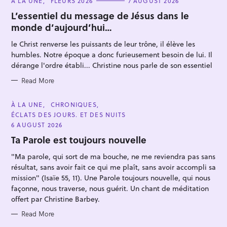
C
À LA UNE
FLEURS 2026
7 AUGUST 2026
A
T
L’essentiel du message de Jésus dans le
E
monde d’aujourd’hui…
G
O
R
le Christ renverse les puissants de leur trône, il élève les
S
I
E
humbles. Notre époque a donc furieusement besoin de lui. Il
e
S
dérange l'ordre établi... Christine nous parle de son essentiel
a
Read More
r
c
C
À LA UNE
CHRONIQUES
h
A
ÉCLATS DES JOURS. ET DES NUITS
T
f
E
6 AUGUST 2026
G
o
O
Ta Parole est toujours nouvelle
R
r
I
"Ma parole, qui sort de ma bouche, ne me reviendra pas sans
E
:
S
résultat, sans avoir fait ce qui me plaît, sans avoir accompli sa
mission" (Isaïe 55, 11). Une Parole toujours nouvelle, qui nous
façonne, nous traverse, nous guérit. Un chant de méditation
offert par Christine Barbey.
Read More