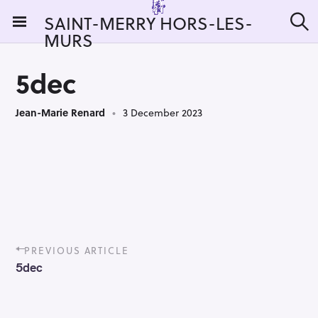
S
SAINT-MERRY HORS-LES-
k
MURS
S
i
e
a
p
r
5dec
t
c
h
o
Jean-Marie Renard
3 December 2023
c
o
n
t
e
n
t
P
PREVIOUS ARTICLE
o
5dec
s
t
n
a