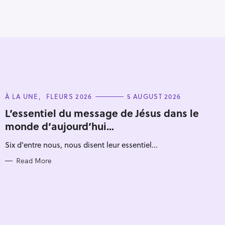
C
À LA UNE
FLEURS 2026
5 AUGUST 2026
A
T
L’essentiel du message de Jésus dans le
E
monde d’aujourd’hui…
G
O
R
Six d'entre nous, nous disent leur essentiel...
I
E
S
Read More