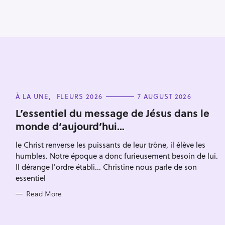
i
g
a
t
i
o
n
C
À LA UNE
FLEURS 2026
7 AUGUST 2026
A
T
S
L’essentiel du message de Jésus dans le
E
monde d’aujourd’hui…
e
G
O
a
R
le Christ renverse les puissants de leur trône, il élève les
I
r
E
humbles. Notre époque a donc furieusement besoin de lui.
S
c
Il dérange l'ordre établi... Christine nous parle de son
essentiel
h
f
Read More
o
r