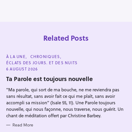
Related Posts
C
À LA UNE
CHRONIQUES
A
ÉCLATS DES JOURS. ET DES NUITS
T
E
6 AUGUST 2026
G
O
Ta Parole est toujours nouvelle
R
I
"Ma parole, qui sort de ma bouche, ne me reviendra pas
E
S
sans résultat, sans avoir fait ce qui me plaît, sans avoir
Press Esc to cancel.
accompli sa mission" (Isaïe 55, 11). Une Parole toujours
nouvelle, qui nous façonne, nous traverse, nous guérit. Un
chant de méditation offert par Christine Barbey.
Read More