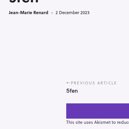
Jean-Marie Renard
2 December 2023
P
PREVIOUS ARTICLE
o
5fen
s
t
n
a
v
This site uses Akismet to redu