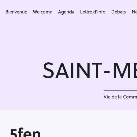
S
k
Bienvenue
Welcome
Agenda
Lettre d’info
Débats
No
i
p
t
o
c
SAINT-M
o
n
t
e
<
n
Vie de la Com
t
5fen