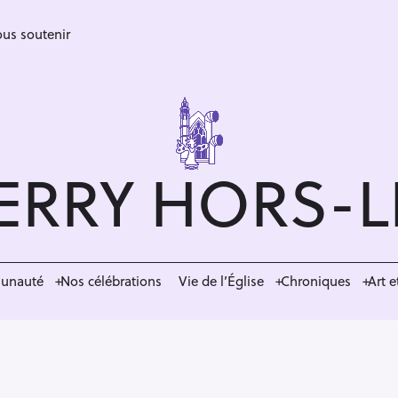
us soutenir
ERRY HORS-
munauté
Nos célébrations
Vie de l’Église
Chroniques
Art e