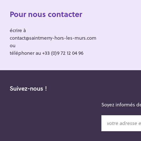
Pour nous contacter
écrire à
contact@saintmerry-hors-les-murs.com
ou
téléphoner au +33 (0)9 72 12 04 96
Suivez-nous !
Soyez informés de
v
o
t