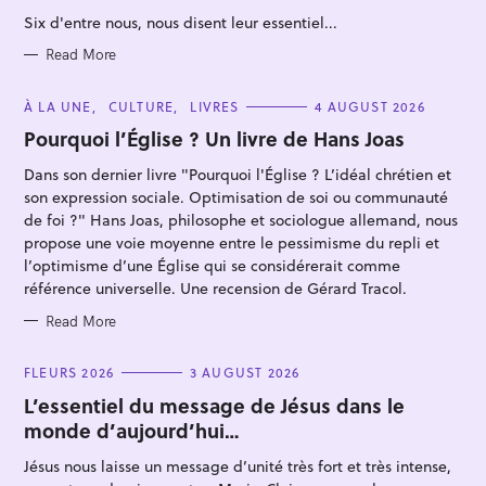
R
Six d'entre nous, nous disent leur essentiel...
I
E
S
Read More
C
À LA UNE
CULTURE
LIVRES
4 AUGUST 2026
A
T
Pourquoi l’Église ? Un livre de Hans Joas
S
E
G
e
Dans son dernier livre "Pourquoi l'Église ? L’idéal chrétien et
O
R
a
son expression sociale. Optimisation de soi ou communauté
I
E
de foi ?" Hans Joas, philosophe et sociologue allemand, nous
r
S
propose une voie moyenne entre le pessimisme du repli et
c
l’optimisme d’une Église qui se considérerait comme
h
référence universelle. Une recension de Gérard Tracol.
f
Read More
o
r
C
FLEURS 2026
3 AUGUST 2026
:
A
T
L’essentiel du message de Jésus dans le
E
monde d’aujourd’hui…
G
O
R
Jésus nous laisse un message d’unité très fort et très intense,
I
E