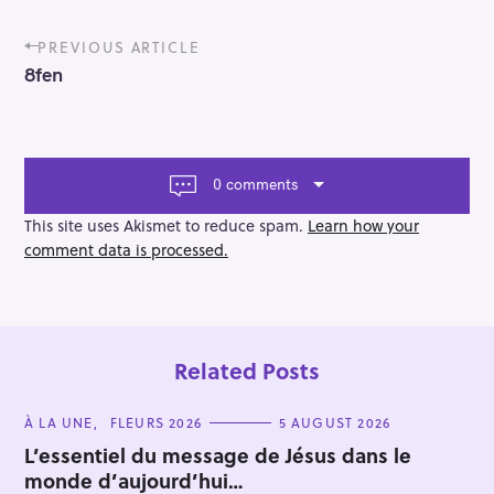
P
PREVIOUS ARTICLE
o
8fen
s
t
n
a
v
0 comments
i
g
This site uses Akismet to reduce spam.
Learn how your
a
comment data is processed.
t
i
o
n
Related Posts
C
À LA UNE
FLEURS 2026
5 AUGUST 2026
A
T
L’essentiel du message de Jésus dans le
E
monde d’aujourd’hui…
G
O