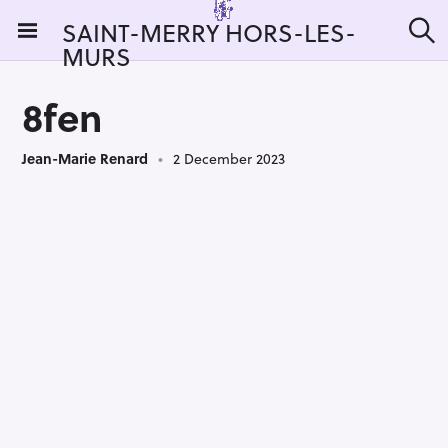
S
SAINT-MERRY HORS-LES-
k
MURS
S
i
e
a
p
r
8fen
t
c
h
o
Jean-Marie Renard
2 December 2023
c
o
n
t
e
n
t