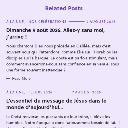
Related Posts
C
À LA UNE
NOS CÉLÉBRATIONS
9 AUGUST 2026
A
T
Dimanche 9 août 2026. Allez-y sans moi,
E
j’arrive !
G
O
R
Nous chantons Dieu nous précède en Galilée, mais c'est
I
E
souvent nous qui l'attendons, comme Elie sur l'Horeb ou les
S
disciples sur la barque. Le doute est parfois stimulant, mais
comment avancerions-nous sans confiance en sa venue, sous
une forme souvent inattendue ?
S
e
Read More
a
C
À LA UNE
FLEURS 2026
7 AUGUST 2026
r
A
T
L’essentiel du message de Jésus dans le
c
E
monde d’aujourd’hui…
h
G
O
f
R
le Christ renverse les puissants de leur trône, il élève les
I
o
E
humbles. Notre époque a donc furieusement besoin de lui. Il
S