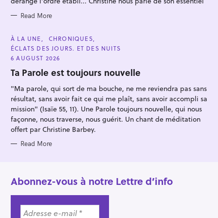
r
dérange l'ordre établi... Christine nous parle de son essentiel
:
Read More
C
À LA UNE
CHRONIQUES
A
ÉCLATS DES JOURS. ET DES NUITS
T
E
6 AUGUST 2026
G
O
Ta Parole est toujours nouvelle
R
I
"Ma parole, qui sort de ma bouche, ne me reviendra pas sans
E
S
résultat, sans avoir fait ce qui me plaît, sans avoir accompli sa
mission" (Isaïe 55, 11). Une Parole toujours nouvelle, qui nous
façonne, nous traverse, nous guérit. Un chant de méditation
offert par Christine Barbey.
Read More
Abonnez-vous à notre Lettre d’info