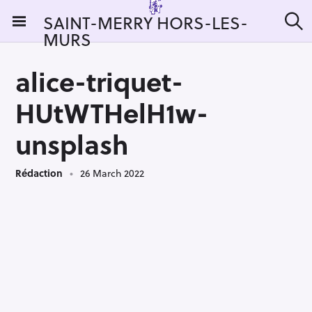
S
SAINT-MERRY HORS-LES-
k
MURS
S
i
e
a
p
r
alice-triquet-
t
c
h
o
HUtWTHelH1w-
c
o
unsplash
n
t
Rédaction
26 March 2022
e
n
t