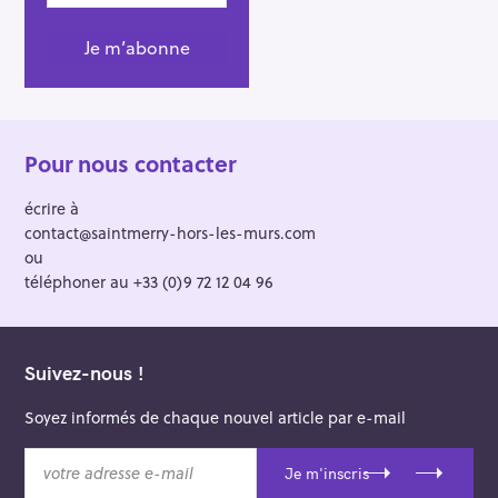
Pour nous contacter
écrire à
contact@saintmerry-hors-les-murs.com
ou
téléphoner au +33 (0)9 72 12 04 96
Suivez-nous !
Soyez informés de chaque nouvel article par e-mail
v
Je m'inscris
o