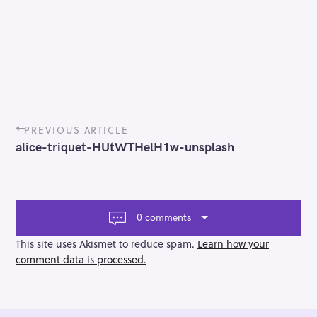
P
PREVIOUS ARTICLE
o
alice-triquet-HUtWTHelH1w-unsplash
s
t
n
a
v
0 comments
i
g
This site uses Akismet to reduce spam.
Learn how your
a
comment data is processed.
t
i
o
n