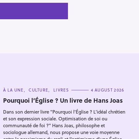
C
À LA UNE
CULTURE
LIVRES
4 AUGUST 2026
A
T
Pourquoi l’Église ? Un livre de Hans Joas
E
G
Dans son dernier livre "Pourquoi l'Église ? L’idéal chrétien
O
R
et son expression sociale. Optimisation de soi ou
I
E
communauté de foi ?" Hans Joas, philosophe et
S
sociologue allemand, nous propose une voie moyenne
entre le pessimisme du repli et l’optimisme d’une Église