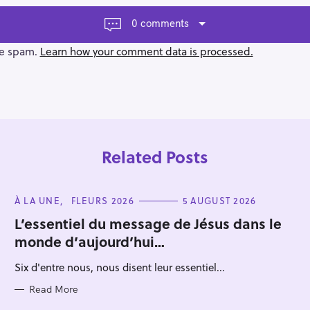
0 comments
ce spam.
Learn how your comment data is processed.
Related Posts
C
À LA UNE
FLEURS 2026
5 AUGUST 2026
A
T
L’essentiel du message de Jésus dans le
E
monde d’aujourd’hui…
G
O
R
Six d'entre nous, nous disent leur essentiel...
I
Press Esc to cancel.
E
S
Read More