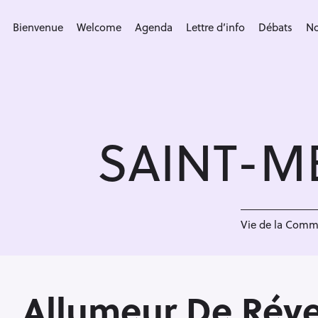
S
k
Bienvenue
Welcome
Agenda
Lettre d’info
Débats
No
i
p
t
o
c
SAINT-M
o
n
t
e
<
n
Vie de la Com
t
Allumeur De Rév