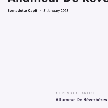
Bernadette Capit
31 January 2023
P
PREVIOUS ARTICLE
o
Allumeur De Réverbères
s