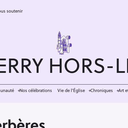
us soutenir
ERRY HORS-
munauté
Nos célébrations
Vie de l’Église
Chroniques
Art e
erbères