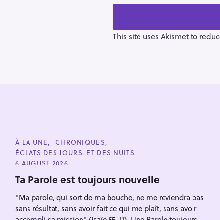
t
n
a
v
This site uses Akismet to redu
i
g
a
t
i
o
n
S
C
À LA UNE
CHRONIQUES
e
A
ÉCLATS DES JOURS. ET DES NUITS
T
a
E
6 AUGUST 2026
G
r
O
Ta Parole est toujours nouvelle
R
c
I
"Ma parole, qui sort de ma bouche, ne me reviendra pas
E
h
S
sans résultat, sans avoir fait ce qui me plaît, sans avoir
f
accompli sa mission" (Isaïe 55, 11). Une Parole toujours