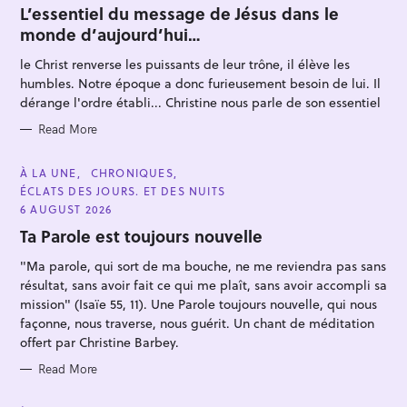
T
L’essentiel du message de Jésus dans le
E
monde d’aujourd’hui…
G
O
R
le Christ renverse les puissants de leur trône, il élève les
I
E
humbles. Notre époque a donc furieusement besoin de lui. Il
S
dérange l'ordre établi... Christine nous parle de son essentiel
Read More
S
e
C
À LA UNE
CHRONIQUES
A
ÉCLATS DES JOURS. ET DES NUITS
a
T
E
6 AUGUST 2026
r
G
O
Ta Parole est toujours nouvelle
c
R
I
h
"Ma parole, qui sort de ma bouche, ne me reviendra pas sans
E
S
f
résultat, sans avoir fait ce qui me plaît, sans avoir accompli sa
mission" (Isaïe 55, 11). Une Parole toujours nouvelle, qui nous
o
façonne, nous traverse, nous guérit. Un chant de méditation
r
offert par Christine Barbey.
:
Read More