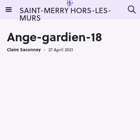
S
SAINT-MERRY HORS-LES-
k
MURS
S
i
e
a
p
r
Ange-gardien-18
t
c
h
o
Claire Saconney
27 April 2021
c
o
n
t
e
n
t