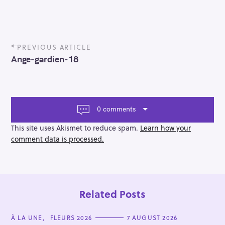
P
PREVIOUS ARTICLE
o
Ange-gardien-18
s
t
n
a
v
0 comments
i
g
This site uses Akismet to reduce spam.
Learn how your
a
comment data is processed.
t
i
o
n
Related Posts
C
À LA UNE
FLEURS 2026
7 AUGUST 2026
A