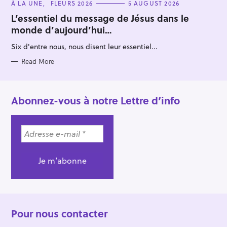
C
À LA UNE
FLEURS 2026
5 AUGUST 2026
A
T
L’essentiel du message de Jésus dans le
E
monde d’aujourd’hui…
G
O
R
Six d'entre nous, nous disent leur essentiel...
I
E
S
Read More
Abonnez-vous à notre Lettre d’info
Pour nous contacter