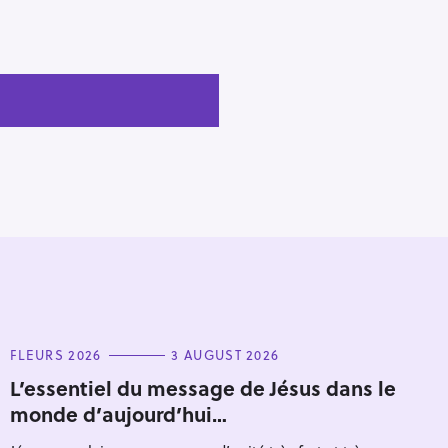
C
FLEURS 2026
3 AUGUST 2026
A
T
L’essentiel du message de Jésus dans le
E
monde d’aujourd’hui…
G
O
R