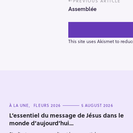
PREVIOUS ARTICLE
o
Assemblée
s
t
n
a
v
This site uses Akismet to redu
i
g
a
t
i
o
n
S
e
C
À LA UNE
FLEURS 2026
5 AUGUST 2026
a
A
T
L’essentiel du message de Jésus dans le
r
E
monde d’aujourd’hui…
G
c
O
h
R