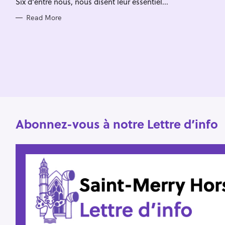
Six d'entre nous, nous disent leur essentiel...
I
f
E
S
Read More
o
r
:
Abonnez-vous à notre Lettre d’info