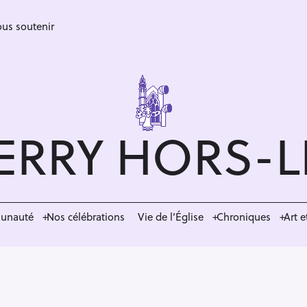
us soutenir
ERRY HORS-
munauté
Nos célébrations
Vie de l’Église
Chroniques
Art e