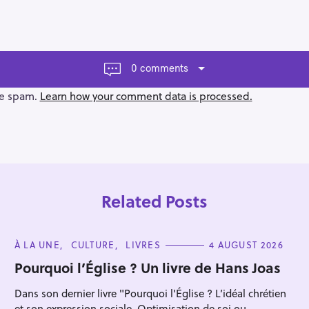
0 comments
ce spam.
Learn how your comment data is processed.
Related Posts
C
À LA UNE
CULTURE
LIVRES
4 AUGUST 2026
A
T
Pourquoi l’Église ? Un livre de Hans Joas
E
G
Press Esc to cancel.
Dans son dernier livre "Pourquoi l'Église ? L’idéal chrétien
O
R
et son expression sociale. Optimisation de soi ou