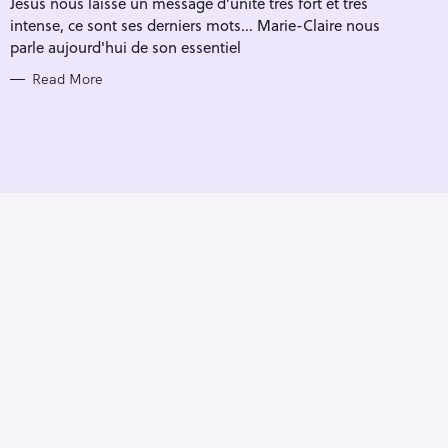
Jésus nous laisse un message d’unité très fort et très
I
E
intense, ce sont ses derniers mots... Marie-Claire nous
S
parle aujourd'hui de son essentiel
Read More