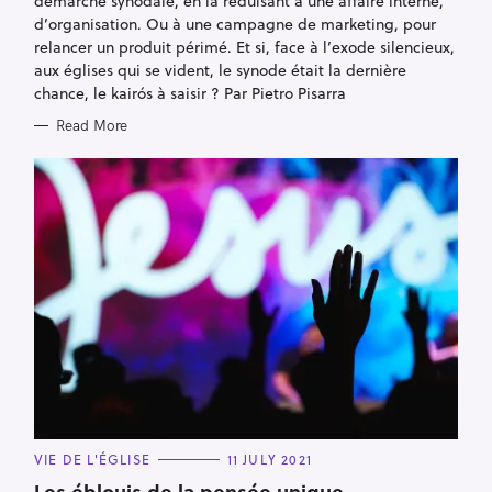
démarche synodale, en la réduisant à une affaire interne,
I
E
d’organisation. Ou à une campagne de marketing, pour
S
relancer un produit périmé. Et si, face à l’exode silencieux,
aux églises qui se vident, le synode était la dernière
chance, le kairós à saisir ? Par Pietro Pisarra
Read More
C
VIE DE L'ÉGLISE
11 JULY 2021
A
T
Les éblouis de la pensée unique