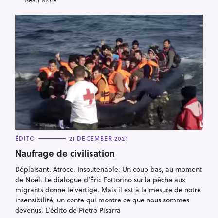
S
e
a
r
c
h
f
o
C
ÉDITO
21 DECEMBER 2021
A
r
T
Naufrage de civilisation
E
:
G
Déplaisant. Atroce. Insoutenable. Un coup bas, au moment
O
R
de Noël. Le dialogue d’Éric Fottorino sur la pêche aux
I
E
migrants donne le vertige. Mais il est à la mesure de notre
S
insensibilité, un conte qui montre ce que nous sommes
devenus. L’édito de Pietro Pisarra