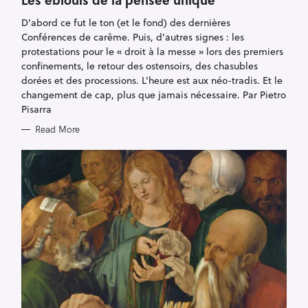
E
G
D'abord ce fut le ton (et le fond) des dernières
O
R
Conférences de carême. Puis, d'autres signes : les
I
E
protestations pour le « droit à la messe » lors des premiers
S
confinements, le retour des ostensoirs, des chasubles
dorées et des processions. L'heure est aux néo-tradis. Et le
changement de cap, plus que jamais nécessaire. Par Pietro
Pisarra
Read More