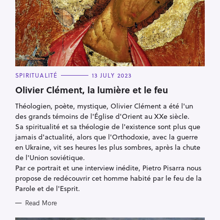
C
SPIRITUALITÉ
13 JULY 2023
A
T
Olivier Clément, la lumière et le feu
E
G
Théologien, poète, mystique, Olivier Clément a été l'un
O
R
des grands témoins de l'Église d'Orient au XXe siècle.
I
E
Sa spiritualité et sa théologie de l'existence sont plus que
S
jamais d'actualité, alors que l'Orthodoxie, avec la guerre
en Ukraine, vit ses heures les plus sombres, après la chute
de l'Union soviétique.
Par ce portrait et une interview inédite, Pietro Pisarra nous
propose de redécouvrir cet homme habité par le feu de la
Parole et de l'Esprit.
Read More