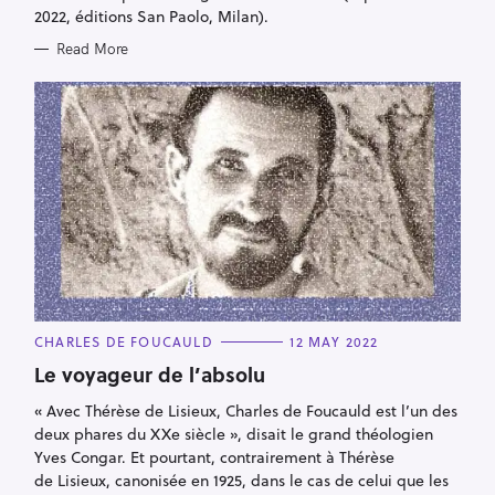
2022, éditions San Paolo, Milan).
Read More
C
CHARLES DE FOUCAULD
12 MAY 2022
A
T
Le voyageur de l’absolu
E
G
« Avec Thérèse de Lisieux, Charles de Foucauld est l’un des
O
R
deux phares du XXe siècle », disait le grand théologien
I
E
Yves Congar. Et pourtant, contrairement à Thérèse
S
de Lisieux, canonisée en 1925, dans le cas de celui que les