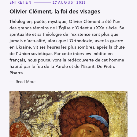
C
ENTRETIEN
27 AUGUST 2023
A
T
Olivier Clément, la foi des visages
E
G
Théologien, poète, mystique, Olivier Clément a été l’un
O
R
des grands témoins de l’Église d’Orient au XXe siècle. Sa
I
E
spiritualité et sa théologie de l’existence sont plus que
S
jamais d’actualité, alors que l’Orthodoxie, avec la guerre
en Ukraine, vit ses heures les plus sombres, après la chute
de l’Union soviétique. Par cette interview inédite en
français, nous poursuivons la redécouverte de cet homme
habité par le feu de la Parole et de l’Esprit. De Pietro
Pisarra
Read More