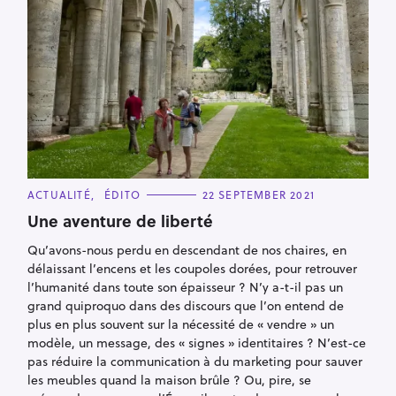
C
ACTUALITÉ
ÉDITO
22 SEPTEMBER 2021
A
T
Une aventure de liberté
E
G
Qu’avons-nous perdu en descendant de nos chaires, en
O
R
délaissant l’encens et les coupoles dorées, pour retrouver
I
E
l’humanité dans toute son épaisseur ? N’y a-t-il pas un
S
grand quiproquo dans des discours que l’on entend de
plus en plus souvent sur la nécessité de « vendre » un
modèle, un message, des « signes » identitaires ? N’est-ce
pas réduire la communication à du marketing pour sauver
les meubles quand la maison brûle ? Ou, pire, se