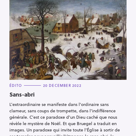
C
ÉDITO
20 DECEMBER 2022
A
T
Sans-abri
E
G
L'extraordinaire se manifeste dans l'ordinaire sans
O
R
clameur, sans coups de trompette, dans l'indifférence
I
E
générale. C’est ce paradoxe d’un Dieu caché que nous
S
révèle le mystère de Noël. Et que Bruegel a traduit en
images. Un paradoxe qui invite toute l’Église à sortir de