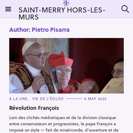
S
SAINT-MERRY HORS-LES-
k
MURS
S
i
e
a
p
Author:
Pietro Pisarra
r
t
c
h
o
c
o
n
t
e
n
t
C
À LA UNE
VIE DE L'ÉGLISE
6 MAY 2025
A
T
Révolution François
E
G
Loin des clichés médiatiques et de la division classique
O
R
entre conservateurs et progressistes, le pape François a
I
E
imposé un style — fait de miséricorde, d’ouverture et de