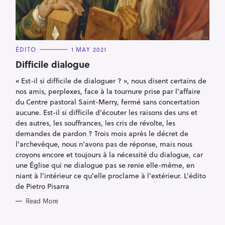
C
ÉDITO
1 MAY 2021
A
T
Difficile dialogue
E
G
« Est-il si difficile de dialoguer ? », nous disent certains de
O
R
nos amis, perplexes, face à la tournure prise par l’affaire
I
E
du Centre pastoral Saint-Merry, fermé sans concertation
S
aucune. Est-il si difficile d’écouter les raisons des uns et
des autres, les souffrances, les cris de révolte, les
demandes de pardon ? Trois mois après le décret de
l’archevêque, nous n’avons pas de réponse, mais nous
croyons encore et toujours à la nécessité du dialogue, car
une Église qui ne dialogue pas se renie elle-même, en
niant à l’intérieur ce qu’elle proclame à l’extérieur. L'édito
de Pietro Pisarra
Read More