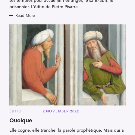
ses temples pour accueillir l’étranger, le sans-abri, le
prisonnier. L'édito de Pietro Pisarra
Read More
C
ÉDITO
2 NOVEMBER 2022
A
T
Quoique
E
G
Elle cogne, elle tranche, la parole prophétique. Mais qui a
O
R