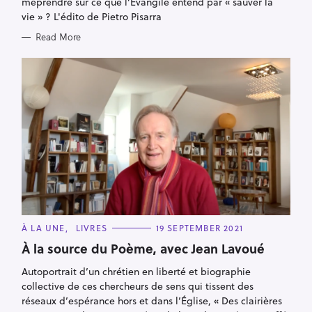
méprendre sur ce que l’Évangile entend par « sauver la
vie » ? L'édito de Pietro Pisarra
Read More
C
À LA UNE
LIVRES
19 SEPTEMBER 2021
A
T
À la source du Poème, avec Jean Lavoué
E
G
Autoportrait d’un chrétien en liberté et biographie
O
R
collective de ces chercheurs de sens qui tissent des
I
E
réseaux d’espérance hors et dans l’Église, « Des clairières
S