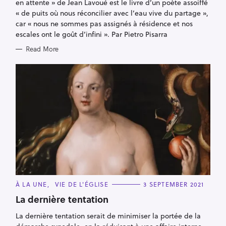
en attente » de Jean Lavoué est le livre d’un poète assoiffé
« de puits où nous réconcilier avec l’eau vive du partage »,
car « nous ne sommes pas assignés à résidence et nos
escales ont le goût d’infini ». Par Pietro Pisarra
Read More
C
À LA UNE
VIE DE L'ÉGLISE
3 SEPTEMBER 2021
A
T
La dernière tentation
E
G
La dernière tentation serait de minimiser la portée de la
O
R