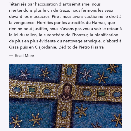
G
Tétanisés par l’accusation d’antisémitisme, nous
O
R
n’entendons plus le cri de Gaza, nous fermons les yeux
I
E
devant les massacres. Pire : nous avons cautionné le droit à
S
la vengeance. Horrifiés par les atrocités du Hamas, que
rien ne peut justifier, nous n’avons pas voulu voir le retour à
la loi du talion, la surenchère de l’horreur, la planification
de plus en plus évidente du nettoyage ethnique, d’abord à
Gaza puis en Cisjordanie. L'édito de Pietro Pisarra
Read More