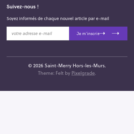
Suivez-nous !
Soyez informés de chaque nouvel article par e-mail
v
Je m'inscris
o
t
r
e
a
© 2026 Saint-Merry Hors-les-Murs.
d
Theme: Felt by
Pixelgrade
.
r
e
s
s
e
e
-
m
a