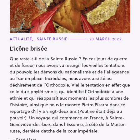
C
ACTUALITÉ
SAINTE RUSSIE
20 MARCH 2022
A
T
L’icône brisée
E
G
Que reste-t-il de la Sainte Russie ? En ces jours de guerre
O
R
et de fureur, nous avons vu resurgir les vieilles tentations
I
E
du pouvoir, les démons du nationalisme et de l’allégeance
S
au Tsar en place. Incrédules, nous avons assisté au
déchirement de l’Orthodoxie. Vieille tentation en effet que
celle du « phylétisme », qui identifie l’Orthodoxie à une
ethnie et qui réapparaît aux moments les plus sombres de
l’histoire, ainsi que nous le raconte Pietro Pisarra dans ce
reportage d’il y a vingt-deux ans (Poutine était déjà au
pouvoir). Un voyage qui commence en France, à Sainte-
Geneviève-des-bois, dans l’Essonne, à côté de la Maison
russe, dernière datcha de la cour impériale.
Read More