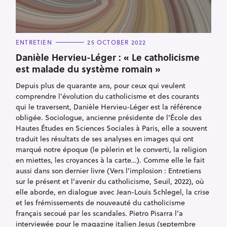
C
ENTRETIEN
25 OCTOBER 2022
A
T
Danièle Hervieu-Léger : « Le catholicisme
E
est malade du système romain »
G
O
R
Depuis plus de quarante ans, pour ceux qui veulent
I
E
comprendre l’évolution du catholicisme et des courants
S
qui le traversent, Danièle Hervieu-Léger est la référence
obligée. Sociologue, ancienne présidente de l’École des
Hautes Études en Sciences Sociales à Paris, elle a souvent
traduit les résultats de ses analyses en images qui ont
marqué notre époque (le pèlerin et le converti, la religion
en miettes, les croyances à la carte…). Comme elle le fait
aussi dans son dernier livre (Vers l’implosion : Entretiens
sur le présent et l’avenir du catholicisme, Seuil, 2022), où
elle aborde, en dialogue avec Jean-Louis Schlegel, la crise
et les frémissements de nouveauté du catholicisme
français secoué par les scandales. Pietro Pisarra l’a
interviewée pour le magazine italien Jesus (septembre