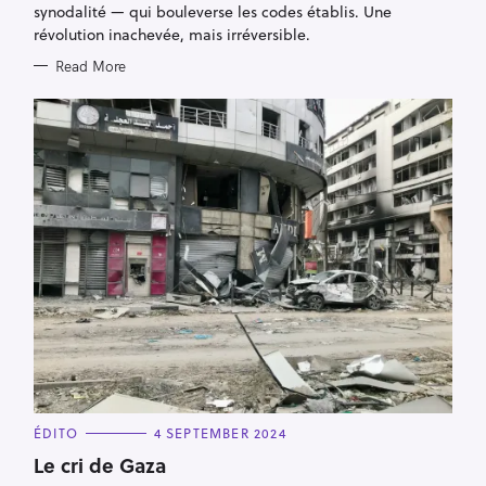
S
synodalité — qui bouleverse les codes établis. Une
révolution inachevée, mais irréversible.
Read More
C
ÉDITO
4 SEPTEMBER 2024
A
T
Le cri de Gaza
E