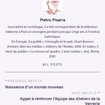
Pietro Pisarra
Journaliste et sociologue, il a été correspondant de la télévision
italienne à Paris et enseigné pendant presque vingt ans à l’Institut
Catholique.
En français, il a publié « L’évangile et le web. Quel discours
chrétien dans les médias », éditions de l’Atelier, 2000. En italien, il
vient de publier « La mosca nel quadro. L’arte svelata », Ave, Roma,
2021.
ALL POSTS
P
PREVIOUS ARTICLE
o
Naissance d’un monde nouveau
s
t
NEXT ARTICLE
n
Appel à renforcer l’équipe des Ateliers de la
a
Verrerie