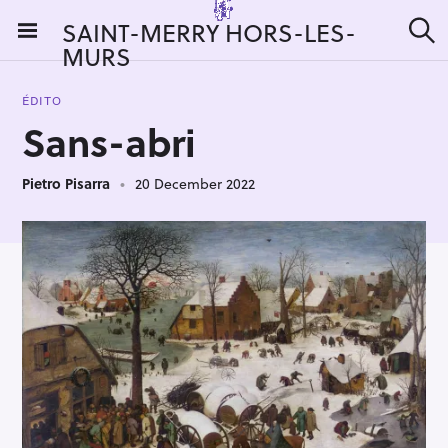
S
SAINT-MERRY HORS-LES-
k
MURS
S
i
e
a
p
r
ÉDITO
t
c
Sans-abri
h
o
c
Pietro Pisarra
20 December 2022
o
n
t
e
n
t