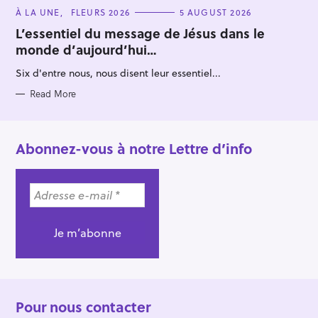
C
À LA UNE
FLEURS 2026
5 AUGUST 2026
A
T
L’essentiel du message de Jésus dans le
E
monde d’aujourd’hui…
G
O
R
Six d'entre nous, nous disent leur essentiel...
I
E
S
Read More
Abonnez-vous à notre Lettre d’info
Pour nous contacter