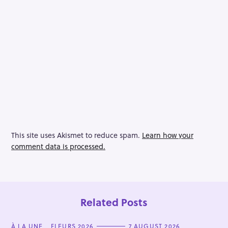
This site uses Akismet to reduce spam.
Learn how your
comment data is processed.
Related Posts
C
À LA UNE
FLEURS 2026
7 AUGUST 2026