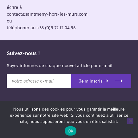
écrire à
contact@saintmerry-hors-les-murs.com
ou
téléphoner au +33 (0)9 72 12 04 96
Suivez-nous !
Soyez informés de chaque nouvel article par e-mail
v
Je m'inscris
o
t
r
e
Nous utilisons des cookies pour vous garantir la meilleure
a
© 2026 Saint-Merry Hors-les-Murs.
expérience sur notre site web. Si vous continuez à utiliser ce
d
Theme: Felt by
Pixelgrade
.
site, nous supposerons que vous en êtes satisfait.
r
e
OK
s