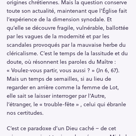
origines chrétiennes. Mais la question conserve
r
toute son actualité, maintenant que l’Église fait
c
l’expérience de la dimension synodale. Et
h
qu’elle se découvre fragile, vulnérable, ballottée
f
par les vagues de la modernité et par les
o
scandales provoqués par la mauvaise herbe du
r
:
cléricalisme. C’est le temps de la lassitude et du
doute, où résonnent les paroles du Maître :
« Voulez-vous partir, vous aussi ? » (Jn 6, 67).
Mais un temps de semailles, si au lieu de
regarder en arrière comme la femme de Lot,
elle sait se laisser interroger par l’Autre,
l’étranger, le « trouble-fête » , celui qui ébranle
nos certitudes.
C’est ce paradoxe d’un Dieu caché – de cet