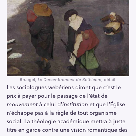
Bruegel,
Le Dénombrement de Bethléem
, détail.
Les sociologues webériens diront que c’est le
prix à payer pour le passage de l’état de
mouvement
à celui d’
institution
et que l’Église
n’échappe pas à la règle de tout organisme
S
social. La théologie académique mettra à juste
e
titre en garde contre une vision romantique des
a