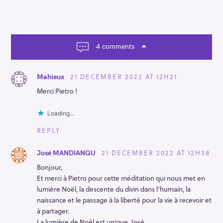
v
i
g
a
t
4 comments
i
o
n
21 DECEMBER 2022 AT 12H21
Mahieux
Merci Pietro !
Loading...
REPLY
21 DECEMBER 2022 AT 12H38
José MANDIANGU
Bonjour,
Et merci à Pietro pour cette méditation qui nous met en
lumière Noël, la descente du divin dans l’humain, la
naissance et le passage à la liberté pour la vie à recevoir et
à partager.
La lumière de Noël est unique. José