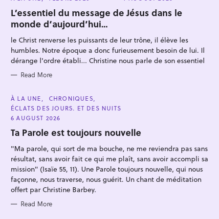
A
T
L’essentiel du message de Jésus dans le
E
monde d’aujourd’hui…
G
O
R
le Christ renverse les puissants de leur trône, il élève les
I
E
humbles. Notre époque a donc furieusement besoin de lui. Il
S
dérange l'ordre établi... Christine nous parle de son essentiel
Read More
C
À LA UNE
CHRONIQUES
A
ÉCLATS DES JOURS. ET DES NUITS
T
E
6 AUGUST 2026
G
O
Ta Parole est toujours nouvelle
R
I
"Ma parole, qui sort de ma bouche, ne me reviendra pas sans
E
S
résultat, sans avoir fait ce qui me plaît, sans avoir accompli sa
mission" (Isaïe 55, 11). Une Parole toujours nouvelle, qui nous
façonne, nous traverse, nous guérit. Un chant de méditation
offert par Christine Barbey.
Read More