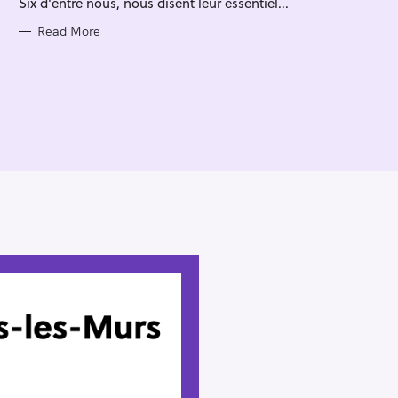
Six d'entre nous, nous disent leur essentiel...
I
E
S
Read More