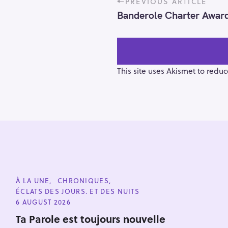
PREVIOUS ARTICLE
o
Banderole Charter Awar
s
t
n
a
v
This site uses Akismet to redu
i
g
a
t
i
o
n
S
e
C
À LA UNE
CHRONIQUES
a
A
ÉCLATS DES JOURS. ET DES NUITS
T
r
E
6 AUGUST 2026
G
c
O
Ta Parole est toujours nouvelle
h
R