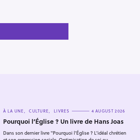
C
À LA UNE
CULTURE
LIVRES
4 AUGUST 2026
A
T
Pourquoi l’Église ? Un livre de Hans Joas
E
G
Dans son dernier livre "Pourquoi l'Église ? L’idéal chrétien
O
R
et son expression sociale. Optimisation de soi ou