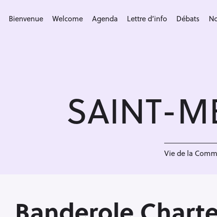
S
k
Bienvenue
Welcome
Agenda
Lettre d’info
Débats
No
i
p
t
o
c
SAINT-M
o
n
t
e
<
n
Vie de la Com
t
Banderole Charte