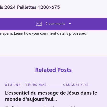
ds 2024 Paillettes 1200×675
0 comments
ce spam.
Learn how your comment data is processed.
Related Posts
C
À LA UNE
FLEURS 2026
5 AUGUST 2026
A
T
L’essentiel du message de Jésus dans le
E
monde d’aujourd’hui…
G
Press Esc to cancel.
O
R