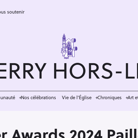
us soutenir
ERRY HORS-
munauté
Nos célébrations
Vie de l’Église
Chroniques
Art e
r Awards 2024 Paill