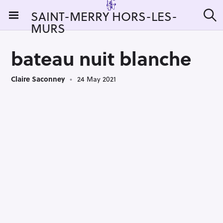
S
SAINT-MERRY HORS-LES-
k
MURS
S
i
e
a
p
r
bateau nuit blanche
t
c
h
o
Claire Saconney
24 May 2021
c
o
n
t
e
n
t