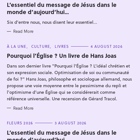
T
L’essentiel du message de Jésus dans le
E
monde d’aujourd’hui…
G
O
R
Six d'entre nous, nous disent leur essentiel...
I
E
S
Read More
C
À LA UNE
CULTURE
LIVRES
4 AUGUST 2026
S
A
T
Pourquoi l’Église ? Un livre de Hans Joas
e
E
G
a
Dans son dernier livre "Pourquoi l'Église ? L’idéal chrétien et
O
R
r
son expression sociale. Optimisation de soi ou communauté
I
E
de foi ?" Hans Joas, philosophe et sociologue allemand, nous
c
S
propose une voie moyenne entre le pessimisme du repli et
h
l’optimisme d’une Église qui se considérerait comme
f
référence universelle. Une recension de Gérard Tracol.
o
Read More
r
:
C
FLEURS 2026
3 AUGUST 2026
A
T
L’essentiel du message de Jésus dans le
E
monde d’aujourd’hui…
G