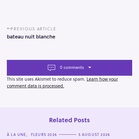
P
PREVIOUS ARTICLE
o
bateau nuit blanche
s
t
n
a
v
0 comments
i
g
This site uses Akismet to reduce spam.
Learn how your
a
comment data is processed.
t
i
o
n
Related Posts
C
À LA UNE
FLEURS 2026
5 AUGUST 2026
A