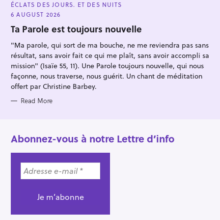
A
ÉCLATS DES JOURS. ET DES NUITS
T
E
6 AUGUST 2026
G
O
Ta Parole est toujours nouvelle
R
I
"Ma parole, qui sort de ma bouche, ne me reviendra pas sans
E
S
résultat, sans avoir fait ce qui me plaît, sans avoir accompli sa
mission" (Isaïe 55, 11). Une Parole toujours nouvelle, qui nous
façonne, nous traverse, nous guérit. Un chant de méditation
offert par Christine Barbey.
Read More
Abonnez-vous à notre Lettre d’info