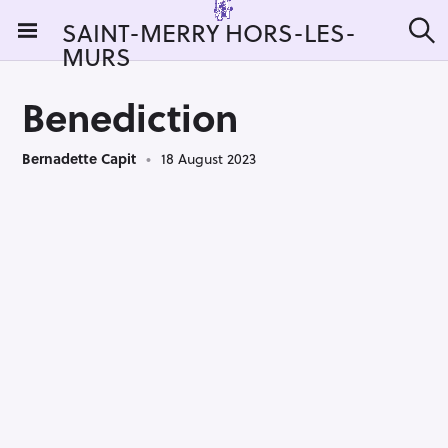
S
SAINT-MERRY HORS-LES-
k
MURS
S
i
e
a
p
r
Benediction
t
c
h
o
Bernadette Capit
18 August 2023
c
o
n
t
e
n
t