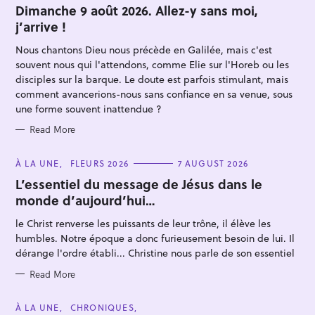
T
Dimanche 9 août 2026. Allez-y sans moi,
E
j’arrive !
G
O
R
Nous chantons Dieu nous précède en Galilée, mais c'est
I
E
souvent nous qui l'attendons, comme Elie sur l'Horeb ou les
S
disciples sur la barque. Le doute est parfois stimulant, mais
comment avancerions-nous sans confiance en sa venue, sous
une forme souvent inattendue ?
Read More
S
e
C
À LA UNE
FLEURS 2026
7 AUGUST 2026
A
a
T
L’essentiel du message de Jésus dans le
E
r
monde d’aujourd’hui…
G
O
c
R
le Christ renverse les puissants de leur trône, il élève les
I
h
E
humbles. Notre époque a donc furieusement besoin de lui. Il
S
f
dérange l'ordre établi... Christine nous parle de son essentiel
o
Read More
r
:
C
À LA UNE
CHRONIQUES