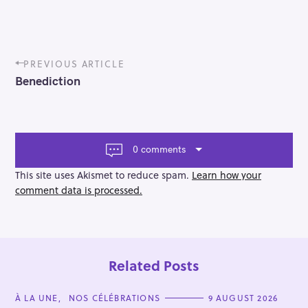
P
PREVIOUS ARTICLE
o
Benediction
s
t
n
a
v
0 comments
i
g
This site uses Akismet to reduce spam.
Learn how your
a
comment data is processed.
t
i
o
n
Related Posts
C
À LA UNE
NOS CÉLÉBRATIONS
9 AUGUST 2026
A