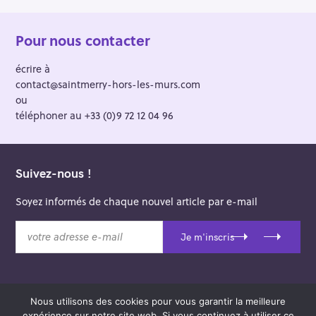
Pour nous contacter
écrire à
contact@saintmerry-hors-les-murs.com
ou
téléphoner au +33 (0)9 72 12 04 96
Suivez-nous !
Soyez informés de chaque nouvel article par e-mail
v
Je m'inscris
o
t
r
e
Nous utilisons des cookies pour vous garantir la meilleure
a
© 2026 Saint-Merry Hors-les-Murs.
expérience sur notre site web. Si vous continuez à utiliser ce