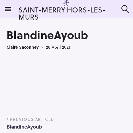
S
SAINT-MERRY HORS-LES-
k
MURS
S
i
e
a
p
r
BlandineAyoub
t
c
h
o
Claire Saconney
28 April 2021
c
o
n
t
e
n
t
P
PREVIOUS ARTICLE
o
BlandineAyoub
s