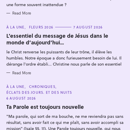
une forme souvent inattendue ?
Read More
C
À LA UNE
FLEURS 2026
7 AUGUST 2026
A
T
L’essentiel du message de Jésus dans le
E
S
monde d’aujourd’hui…
G
O
e
R
le Christ renverse les puissants de leur trône, il élève les
I
a
E
humbles. Notre époque a donc furieusement besoin de lui. Il
r
S
dérange l'ordre établi... Christine nous parle de son essentiel
c
Read More
h
f
C
À LA UNE
CHRONIQUES
o
A
ÉCLATS DES JOURS. ET DES NUITS
T
r
E
6 AUGUST 2026
G
:
O
Ta Parole est toujours nouvelle
R
I
"Ma parole, qui sort de ma bouche, ne me reviendra pas sans
E
S
résultat, sans avoir fait ce qui me plaît, sans avoir accompli sa
mission" (Isaïe 55, 11). Une Parole toujours nouvelle, qui nous