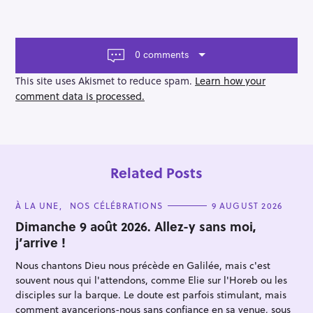
t
n
a
v
0 comments
i
g
This site uses Akismet to reduce spam.
Learn how your
a
comment data is processed.
t
i
o
n
Related Posts
C
À LA UNE
NOS CÉLÉBRATIONS
9 AUGUST 2026
A
T
Dimanche 9 août 2026. Allez-y sans moi,
E
j’arrive !
G
O
R
Nous chantons Dieu nous précède en Galilée, mais c'est
I
E
souvent nous qui l'attendons, comme Elie sur l'Horeb ou les
S
disciples sur la barque. Le doute est parfois stimulant, mais
comment avancerions-nous sans confiance en sa venue, sous