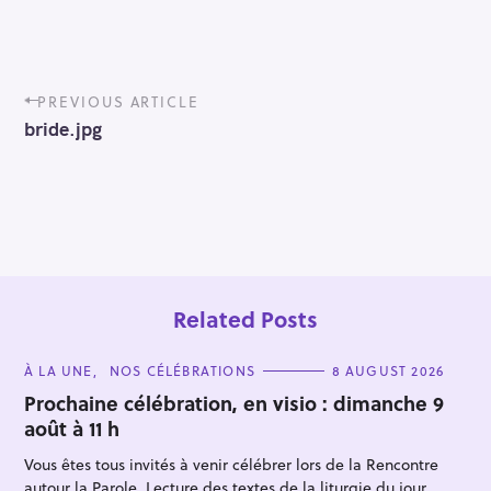
P
PREVIOUS ARTICLE
o
bride.jpg
s
t
n
a
v
i
g
a
t
Related Posts
i
o
C
À LA UNE
NOS CÉLÉBRATIONS
8 AUGUST 2026
n
A
T
Prochaine célébration, en visio : dimanche 9
E
août à 11 h
G
O
R
Vous êtes tous invités à venir célébrer lors de la Rencontre
I
E
autour la Parole. Lecture des textes de la liturgie du jour,