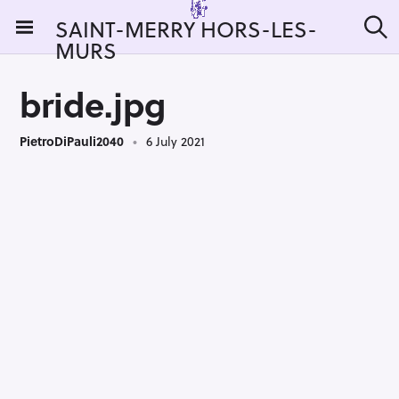
S
SAINT-MERRY HORS-LES-
k
MURS
S
i
e
a
p
r
bride.jpg
t
c
h
o
PietroDiPauli2040
6 July 2021
c
o
n
t
e
n
t