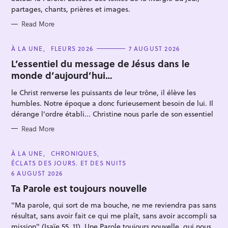
S
partages, chants, prières et images.
Read More
C
À LA UNE
FLEURS 2026
7 AUGUST 2026
A
T
L’essentiel du message de Jésus dans le
E
S
monde d’aujourd’hui…
G
O
e
R
le Christ renverse les puissants de leur trône, il élève les
a
I
E
humbles. Notre époque a donc furieusement besoin de lui. Il
r
S
dérange l'ordre établi... Christine nous parle de son essentiel
c
Read More
h
f
C
À LA UNE
CHRONIQUES
o
A
ÉCLATS DES JOURS. ET DES NUITS
T
r
E
6 AUGUST 2026
G
:
O
Ta Parole est toujours nouvelle
R
I
"Ma parole, qui sort de ma bouche, ne me reviendra pas sans
E
S
résultat, sans avoir fait ce qui me plaît, sans avoir accompli sa
mission" (Isaïe 55, 11). Une Parole toujours nouvelle, qui nous