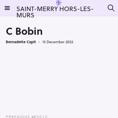
S
SAINT-MERRY HORS-LES-
k
MURS
S
i
e
a
p
r
C Bobin
t
c
h
o
Bernadette Capit
15 December 2022
c
o
n
t
e
n
t
P
PREVIOUS ARTICLE