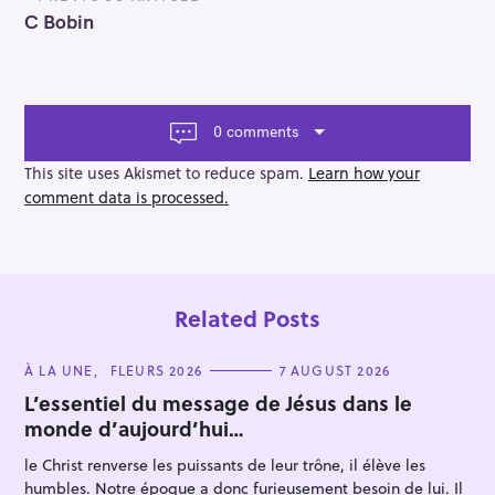
o
C Bobin
s
t
n
a
v
0 comments
i
g
This site uses Akismet to reduce spam.
Learn how your
a
comment data is processed.
t
i
o
n
Related Posts
C
À LA UNE
FLEURS 2026
7 AUGUST 2026
A
T
L’essentiel du message de Jésus dans le
E
monde d’aujourd’hui…
G
O
R
le Christ renverse les puissants de leur trône, il élève les
I
E
humbles. Notre époque a donc furieusement besoin de lui. Il