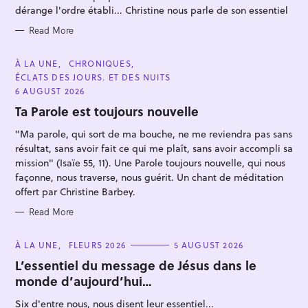
S
dérange l'ordre établi... Christine nous parle de son essentiel
Read More
C
À LA UNE
CHRONIQUES
A
S
ÉCLATS DES JOURS. ET DES NUITS
T
E
6 AUGUST 2026
e
G
O
Ta Parole est toujours nouvelle
a
R
I
r
"Ma parole, qui sort de ma bouche, ne me reviendra pas sans
E
S
c
résultat, sans avoir fait ce qui me plaît, sans avoir accompli sa
mission" (Isaïe 55, 11). Une Parole toujours nouvelle, qui nous
h
façonne, nous traverse, nous guérit. Un chant de méditation
f
offert par Christine Barbey.
o
Read More
r
:
C
À LA UNE
FLEURS 2026
5 AUGUST 2026
A
T
L’essentiel du message de Jésus dans le
E
monde d’aujourd’hui…
G
O
R
Six d'entre nous, nous disent leur essentiel...
I