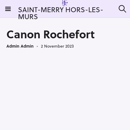
S
SAINT-MERRY HORS-LES-
k
MURS
S
i
e
a
p
r
Canon Rochefort
t
c
h
o
Admin Admin
2 November 2023
c
o
n
t
e
n
t