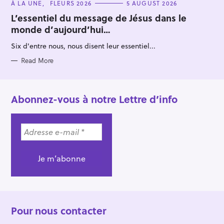
C
À LA UNE
FLEURS 2026
5 AUGUST 2026
A
T
L’essentiel du message de Jésus dans le
E
monde d’aujourd’hui…
G
O
R
Six d'entre nous, nous disent leur essentiel...
I
E
S
Read More
Abonnez-vous à notre Lettre d’info
Pour nous contacter