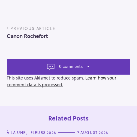
P
PREVIOUS ARTICLE
o
Canon Rochefort
s
t
n
a
v
0 comments
i
g
This site uses Akismet to reduce spam.
Learn how your
a
comment data is processed.
t
i
o
n
Related Posts
C
À LA UNE
FLEURS 2026
7 AUGUST 2026
A