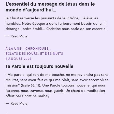
T
L’essentiel du message de Jésus dans le
E
monde d’aujourd’hui…
G
O
R
le Christ renverse les puissants de leur trône, il élève les
I
E
humbles. Notre époque a donc furieusement besoin de lui. Il
S
dérange l'ordre établi... Christine nous parle de son essentiel
Read More
S
e
C
À LA UNE
CHRONIQUES
A
ÉCLATS DES JOURS. ET DES NUITS
a
T
E
6 AUGUST 2026
r
G
O
Ta Parole est toujours nouvelle
c
R
I
h
"Ma parole, qui sort de ma bouche, ne me reviendra pas sans
E
S
f
résultat, sans avoir fait ce qui me plaît, sans avoir accompli sa
mission" (Isaïe 55, 11). Une Parole toujours nouvelle, qui nous
o
façonne, nous traverse, nous guérit. Un chant de méditation
r
offert par Christine Barbey.
:
Read More