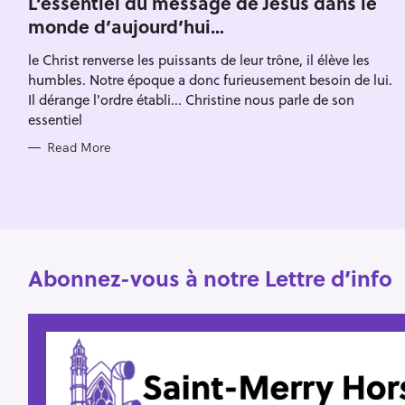
L’essentiel du message de Jésus dans le
E
h
monde d’aujourd’hui…
G
O
f
R
le Christ renverse les puissants de leur trône, il élève les
I
o
E
humbles. Notre époque a donc furieusement besoin de lui.
S
r
Il dérange l'ordre établi... Christine nous parle de son
:
essentiel
Read More
Abonnez-vous à notre Lettre d’info