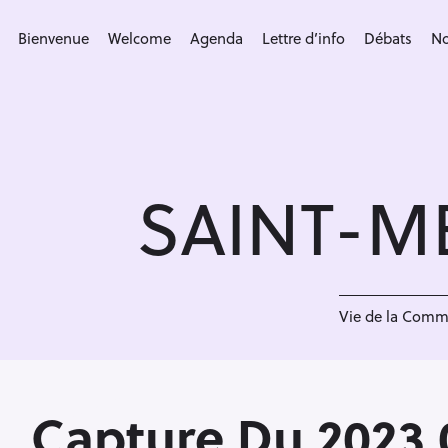
S
k
Bienvenue
Welcome
Agenda
Lettre d’info
Débats
No
i
p
t
o
c
SAINT-M
o
n
t
e
<
n
Vie de la Com
t
Capture Du 2023 0