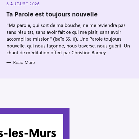
Press Esc to cancel.
E
6 AUGUST 2026
G
O
Ta Parole est toujours nouvelle
R
I
"Ma parole, qui sort de ma bouche, ne me reviendra pas
E
S
sans résultat, sans avoir fait ce qui me plaît, sans avoir
accompli sa mission" (Isaïe 55, 11). Une Parole toujours
nouvelle, qui nous façonne, nous traverse, nous guérit. Un
chant de méditation offert par Christine Barbey.
Read More