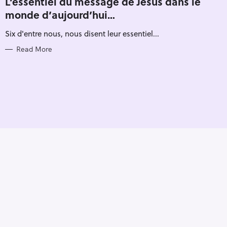
L’essentiel du message de Jésus dans le
E
monde d’aujourd’hui…
G
O
R
Six d'entre nous, nous disent leur essentiel...
I
E
S
Read More