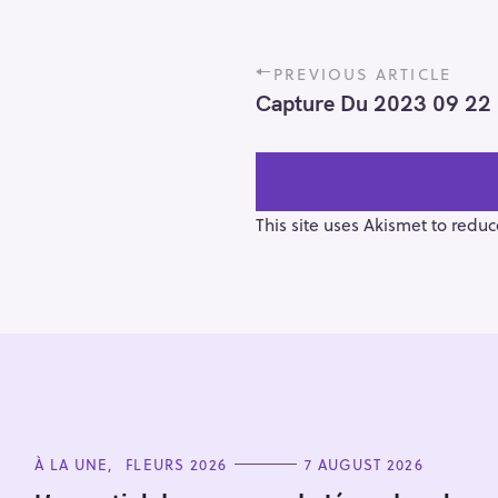
P
PREVIOUS ARTICLE
o
Capture Du 2023 09 22
s
t
n
a
v
This site uses Akismet to redu
i
g
a
t
i
S
o
e
n
a
r
C
À LA UNE
FLEURS 2026
7 AUGUST 2026
A
c
T