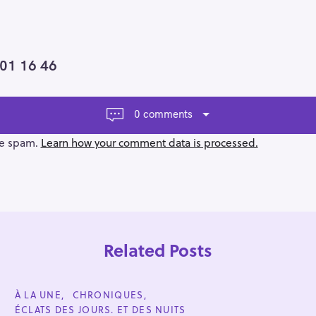
 01 16 46
0 comments
ce spam.
Learn how your comment data is processed.
Related Posts
C
À LA UNE
CHRONIQUES
A
ÉCLATS DES JOURS. ET DES NUITS
T