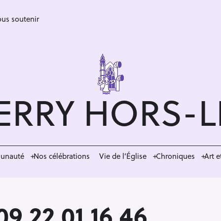
us soutenir
ERRY HORS-
munauté
Nos célébrations
Vie de l’Église
Chroniques
Art e
9 22 01 16 46