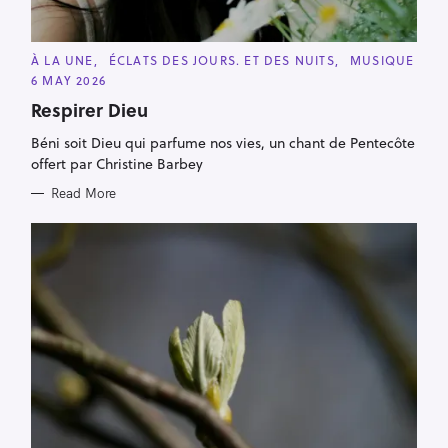
C
À LA UNE
ÉCLATS DES JOURS. ET DES NUITS
MUSIQUE
A
6 MAY 2026
T
E
Respirer Dieu
G
O
R
Béni soit Dieu qui parfume nos vies, un chant de Pentecôte
I
offert par Christine Barbey
E
S
Read More