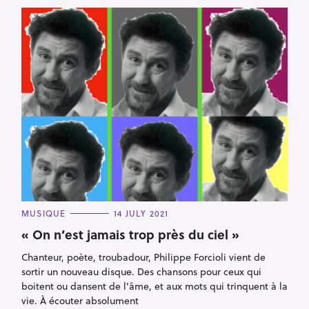
C
MUSIQUE
14 JULY 2021
A
T
« On n’est jamais trop près du ciel »
E
G
Chanteur, poète, troubadour, Philippe Forcioli vient de
O
R
sortir un nouveau disque. Des chansons pour ceux qui
I
E
boitent ou dansent de l'âme, et aux mots qui trinquent à la
S
vie. À écouter absolument