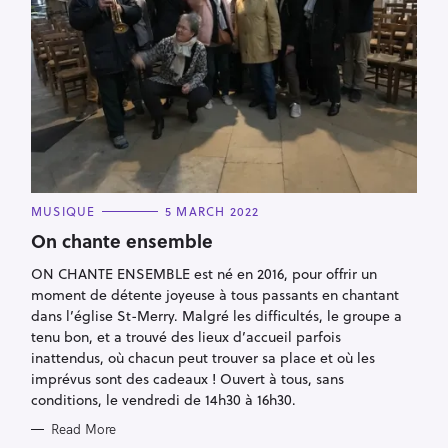
C
MUSIQUE
5 MARCH 2022
A
T
On chante ensemble
E
G
ON CHANTE ENSEMBLE est né en 2016, pour offrir un
O
R
moment de détente joyeuse à tous passants en chantant
I
E
dans l’église St-Merry. Malgré les difficultés, le groupe a
S
tenu bon, et a trouvé des lieux d’accueil parfois
inattendus, où chacun peut trouver sa place et où les
imprévus sont des cadeaux ! Ouvert à tous, sans
conditions, le vendredi de 14h30 à 16h30.
Read More