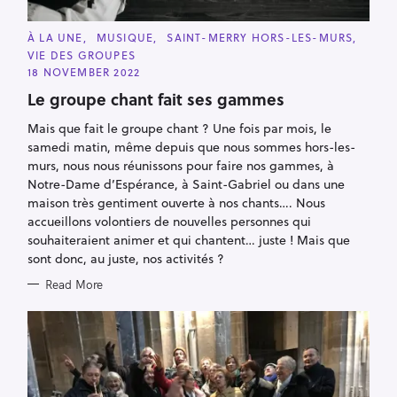
r
:
C
À LA UNE
MUSIQUE
SAINT-MERRY HORS-LES-MURS
A
VIE DES GROUPES
T
E
18 NOVEMBER 2022
G
O
Le groupe chant fait ses gammes
R
I
Mais que fait le groupe chant ? Une fois par mois, le
E
S
samedi matin, même depuis que nous sommes hors-les-
murs, nous nous réunissons pour faire nos gammes, à
Notre-Dame d’Espérance, à Saint-Gabriel ou dans une
maison très gentiment ouverte à nos chants…. Nous
accueillons volontiers de nouvelles personnes qui
souhaiteraient animer et qui chantent… juste ! Mais que
sont donc, au juste, nos activités ?
Read More