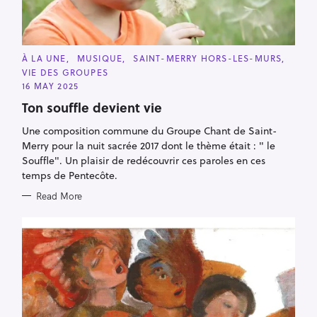
C
À LA UNE
MUSIQUE
SAINT-MERRY HORS-LES-MURS
A
VIE DES GROUPES
T
E
16 MAY 2025
G
O
Ton souffle devient vie
R
I
Une composition commune du Groupe Chant de Saint-
E
S
Merry pour la nuit sacrée 2017 dont le thème était : " le
Souffle". Un plaisir de redécouvrir ces paroles en ces
temps de Pentecôte.
Read More