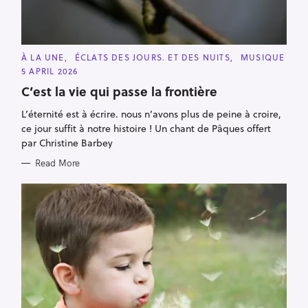
C
À LA UNE
ÉCLATS DES JOURS. ET DES NUITS
MUSIQUE
A
5 APRIL 2026
T
E
C’est la vie qui passe la frontière
G
O
R
L’éternité est à écrire. nous n’avons plus de peine à croire,
I
ce jour suffit à notre histoire ! Un chant de Pâques offert
E
S
par Christine Barbey
Read More