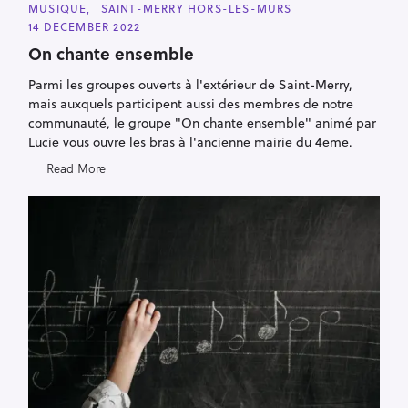
C
MUSIQUE
SAINT-MERRY HORS-LES-MURS
A
14 DECEMBER 2022
T
E
On chante ensemble
G
O
R
Parmi les groupes ouverts à l'extérieur de Saint-Merry,
I
mais auxquels participent aussi des membres de notre
E
S
communauté, le groupe "On chante ensemble" animé par
Lucie vous ouvre les bras à l'ancienne mairie du 4eme.
Read More
S
e
a
r
c
h
f
o