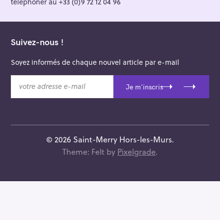
téléphoner au +33 (0)9 72 12 04 96
Suivez-nous !
Soyez informés de chaque nouvel article par e-mail
v
Je m'inscris
o
t
r
e
a
© 2026 Saint-Merry Hors-les-Murs.
d
Theme: Felt by
Pixelgrade
.
r
e
s
s
e
e