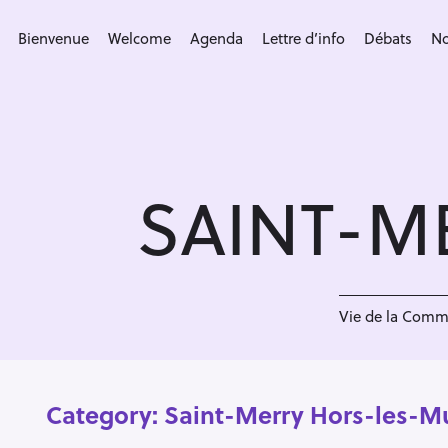
S
k
Bienvenue
Welcome
Agenda
Lettre d’info
Débats
No
i
p
t
o
c
SAINT-M
o
n
t
e
n
Vie de la Com
t
Category:
Saint-Merry Hors-les-M