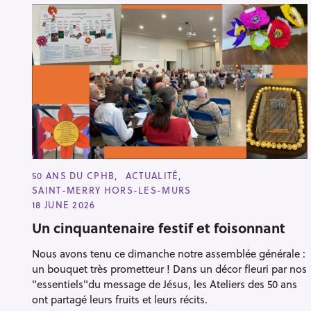
C
50 ANS DU CPHB
ACTUALITÉ
A
SAINT-MERRY HORS-LES-MURS
T
E
18 JUNE 2026
G
O
Un cinquantenaire festif et foisonnant
R
I
Nous avons tenu ce dimanche notre assemblée générale :
E
S
un bouquet très prometteur ! Dans un décor fleuri par nos
"essentiels"du message de Jésus, les Ateliers des 50 ans
ont partagé leurs fruits et leurs récits.