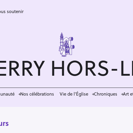
us soutenir
ERRY HORS-
munauté
Nos célébrations
Vie de l’Église
Chroniques
Art e
urs