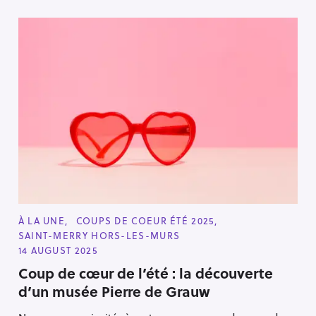
C
À LA UNE
COUPS DE COEUR ÉTÉ 2025
A
SAINT-MERRY HORS-LES-MURS
T
E
14 AUGUST 2025
G
O
Coup de cœur de l’été : la découverte
R
d’un musée Pierre de Grauw
I
E
S