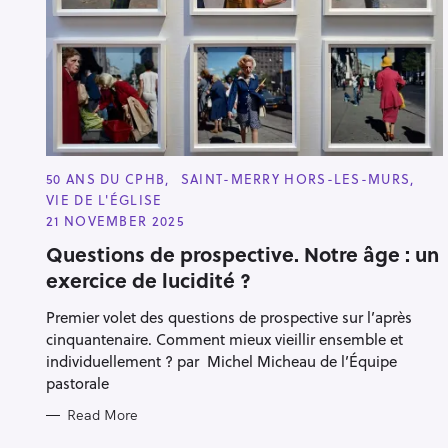
r
c
h
f
o
r
C
:
50 ANS DU CPHB
SAINT-MERRY HORS-LES-MURS
A
VIE DE L'ÉGLISE
T
E
21 NOVEMBER 2025
G
O
Questions de prospective. Notre âge : un
R
exercice de lucidité ?
I
E
S
Premier volet des questions de prospective sur l’après
cinquantenaire. Comment mieux vieillir ensemble et
individuellement ? par Michel Micheau de l’Équipe
pastorale
Read More