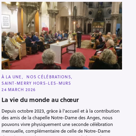
C
À LA UNE
NOS CÉLÉBRATIONS
A
SAINT-MERRY HORS-LES-MURS
T
E
24 MARCH 2026
G
O
La vie du monde au chœur
R
I
Depuis octobre 2023, grâce à l'accueil et à la contribution
E
S
des amis de la chapelle Notre-Dame des Anges, nous
pouvons vivre physiquement une seconde célébration
mensuelle, complémentaire de celle de Notre-Dame