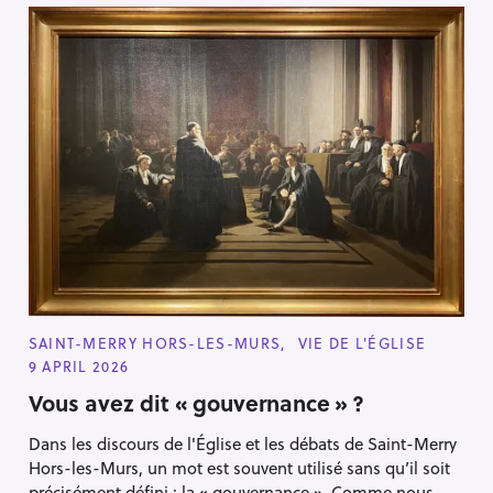
C
SAINT-MERRY HORS-LES-MURS
VIE DE L'ÉGLISE
A
9 APRIL 2026
T
E
Vous avez dit « gouvernance » ?
G
O
R
Dans les discours de l'Église et les débats de Saint-Merry
I
E
Hors-les-Murs, un mot est souvent utilisé sans qu’il soit
S
précisément défini : la « gouvernance ». Comme nous