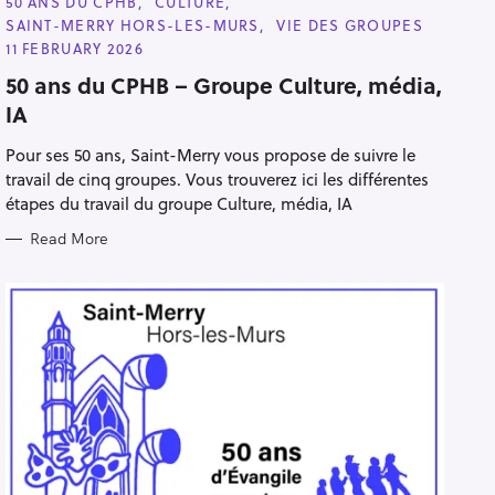
C
50 ANS DU CPHB
CULTURE
A
SAINT-MERRY HORS-LES-MURS
VIE DES GROUPES
T
E
11 FEBRUARY 2026
G
O
50 ans du CPHB – Groupe Culture, média,
R
IA
I
E
S
Pour ses 50 ans, Saint-Merry vous propose de suivre le
travail de cinq groupes. Vous trouverez ici les différentes
étapes du travail du groupe Culture, média, IA
Read More