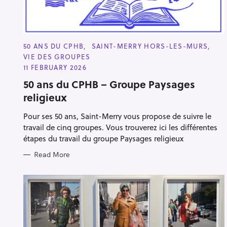
C
50 ANS DU CPHB
SAINT-MERRY HORS-LES-MURS
A
VIE DES GROUPES
T
E
11 FEBRUARY 2026
G
O
50 ans du CPHB – Groupe Paysages
R
religieux
I
E
S
Pour ses 50 ans, Saint-Merry vous propose de suivre le
travail de cinq groupes. Vous trouverez ici les différentes
étapes du travail du groupe Paysages religieux
Read More
S
e
a