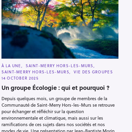
C
À LA UNE
SAINT-MERRY HORS-LES-MURS
A
SAINT-MERRY HORS-LES-MURS
VIE DES GROUPES
T
E
14 OCTOBER 2025
G
O
Un groupe Écologie : qui et pourquoi ?
R
I
Depuis quelques mois, un groupe de membres de la
E
S
Communauté de Saint-Merry Hors-les-Murs se retrouve
pour échanger et réfléchir sur la question
environnementale et climatique, mais aussi sur les
ramifications de ces sujets dans nos sociétés et nos
modes de vie. Une présentation par Jean-Baptiste Morin