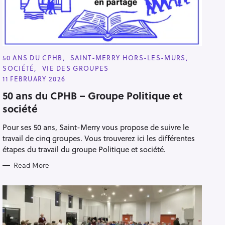
C
50 ANS DU CPHB
SAINT-MERRY HORS-LES-MURS
A
SOCIÉTÉ
VIE DES GROUPES
T
E
11 FEBRUARY 2026
G
O
50 ans du CPHB – Groupe Politique et
R
société
I
E
S
Pour ses 50 ans, Saint-Merry vous propose de suivre le
travail de cinq groupes. Vous trouverez ici les différentes
étapes du travail du groupe Politique et société.
Read More