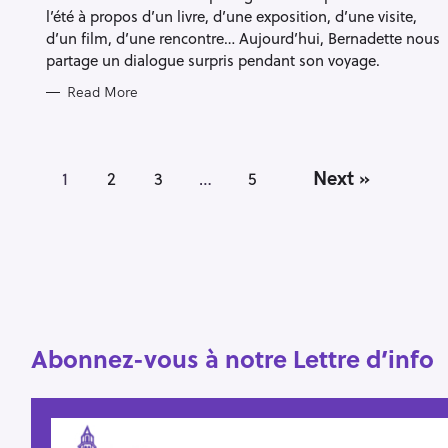
l’été à propos d’un livre, d’une exposition, d’une visite,
d’un film, d’une rencontre… Aujourd’hui, Bernadette nous
partage un dialogue surpris pendant son voyage.
Read More
P
Next »
1
2
3
…
5
o
s
t
s
n
a
v
Abonnez-vous à notre Lettre d’info
i
g
a
t