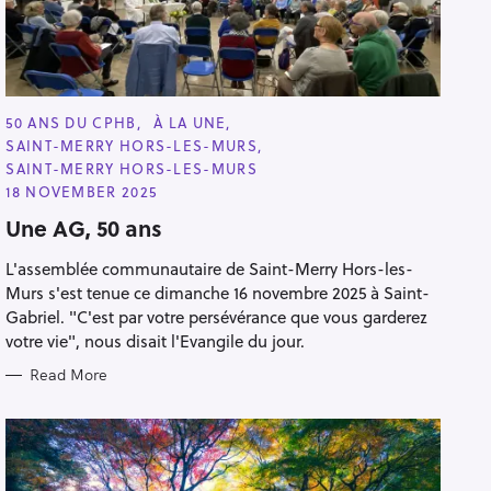
C
50 ANS DU CPHB
À LA UNE
A
SAINT-MERRY HORS-LES-MURS
T
E
SAINT-MERRY HORS-LES-MURS
G
18 NOVEMBER 2025
O
R
Une AG, 50 ans
I
E
S
L'assemblée communautaire de Saint-Merry Hors-les-
Murs s'est tenue ce dimanche 16 novembre 2025 à Saint-
Gabriel. "C'est par votre persévérance que vous garderez
votre vie", nous disait l'Evangile du jour.
Read More