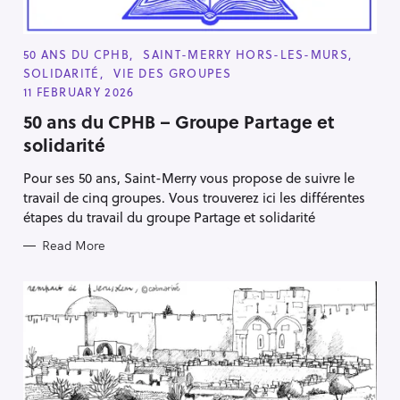
C
50 ANS DU CPHB
SAINT-MERRY HORS-LES-MURS
A
SOLIDARITÉ
VIE DES GROUPES
T
E
11 FEBRUARY 2026
G
O
50 ans du CPHB – Groupe Partage et
R
solidarité
I
E
S
Pour ses 50 ans, Saint-Merry vous propose de suivre le
travail de cinq groupes. Vous trouverez ici les différentes
étapes du travail du groupe Partage et solidarité
Read More