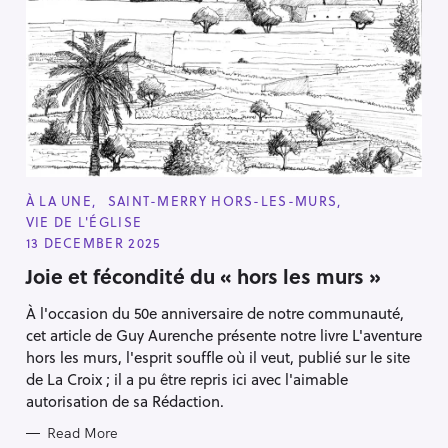
Press Esc to cancel.
C
À LA UNE
SAINT-MERRY HORS-LES-MURS
A
VIE DE L'ÉGLISE
T
E
13 DECEMBER 2025
G
O
Joie et fécondité du « hors les murs »
R
I
À l'occasion du 50e anniversaire de notre communauté,
E
S
cet article de Guy Aurenche présente notre livre L'aventure
hors les murs, l'esprit souffle où il veut, publié sur le site
de La Croix ; il a pu être repris ici avec l'aimable
autorisation de sa Rédaction.
Read More