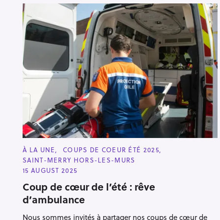
C
À LA UNE
COUPS DE COEUR ÉTÉ 2025
A
SAINT-MERRY HORS-LES-MURS
T
E
15 AUGUST 2025
G
O
Coup de cœur de l’été : rêve
R
d’ambulance
I
E
S
Nous sommes invités à partager nos coups de cœur de