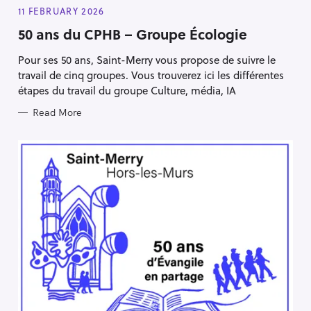
T
E
11 FEBRUARY 2026
G
O
50 ans du CPHB – Groupe Écologie
R
I
Pour ses 50 ans, Saint-Merry vous propose de suivre le
E
S
travail de cinq groupes. Vous trouverez ici les différentes
étapes du travail du groupe Culture, média, IA
Read More