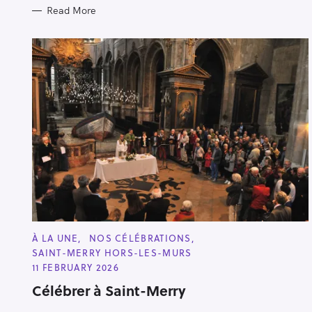
Read More
C
À LA UNE
NOS CÉLÉBRATIONS
A
SAINT-MERRY HORS-LES-MURS
T
E
11 FEBRUARY 2026
G
O
Célébrer à Saint-Merry
R
I