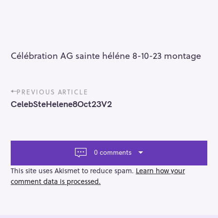
Célébration AG sainte héléne 8-10-23 montage
P
PREVIOUS ARTICLE
o
CelebSteHelene8Oct23V2
s
t
n
a
v
0 comments
i
g
This site uses Akismet to reduce spam.
Learn how your
a
comment data is processed.
t
i
o
n