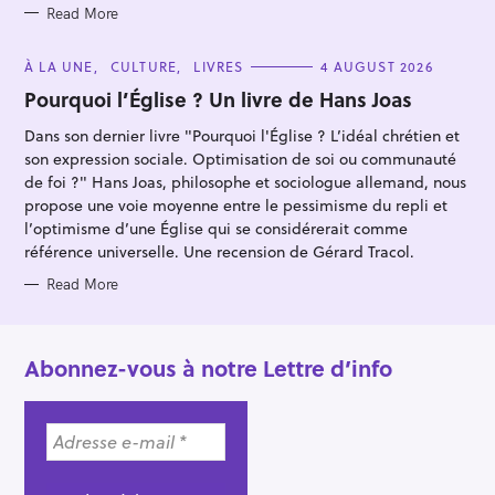
:
S
Read More
C
À LA UNE
CULTURE
LIVRES
4 AUGUST 2026
A
T
Pourquoi l’Église ? Un livre de Hans Joas
E
G
Dans son dernier livre "Pourquoi l'Église ? L’idéal chrétien et
O
R
son expression sociale. Optimisation de soi ou communauté
I
E
de foi ?" Hans Joas, philosophe et sociologue allemand, nous
S
propose une voie moyenne entre le pessimisme du repli et
l’optimisme d’une Église qui se considérerait comme
référence universelle. Une recension de Gérard Tracol.
Read More
Abonnez-vous à notre Lettre d’info