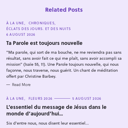
Related Posts
C
À LA UNE
CHRONIQUES
A
ÉCLATS DES JOURS. ET DES NUITS
T
E
6 AUGUST 2026
G
O
Ta Parole est toujours nouvelle
R
I
"Ma parole, qui sort de ma bouche, ne me reviendra pas sans
E
S
résultat, sans avoir fait ce qui me plaît, sans avoir accompli sa
mission" (Isaïe 55, 11). Une Parole toujours nouvelle, qui nous
S
façonne, nous traverse, nous guérit. Un chant de méditation
e
offert par Christine Barbey.
a
Read More
r
c
C
À LA UNE
FLEURS 2026
5 AUGUST 2026
h
A
T
L’essentiel du message de Jésus dans le
f
E
monde d’aujourd’hui…
G
o
O
R
Six d'entre nous, nous disent leur essentiel...
r
I
E