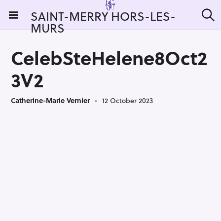
S
SAINT-MERRY HORS-LES-
k
MURS
S
i
e
a
p
r
CelebSteHelene8Oct2
t
c
h
o
3V2
c
o
Catherine-Marie Vernier
12 October 2023
n
t
e
n
t