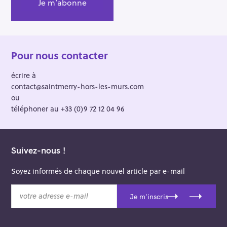
Pour nous contacter
écrire à
contact@saintmerry-hors-les-murs.com
ou
téléphoner au +33 (0)9 72 12 04 96
Suivez-nous !
Soyez informés de chaque nouvel article par e-mail
v
Je m'inscris
o
t
r