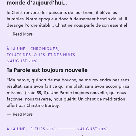
monde d’aujourd’hui…
G
O
R
le Christ renverse les puissants de leur trône, il élève les
I
E
humbles. Notre époque a donc furieusement besoin de lui. Il
S
dérange l'ordre établi... Christine nous parle de son essentiel
Read More
S
C
À LA UNE
CHRONIQUES
e
A
ÉCLATS DES JOURS. ET DES NUITS
T
a
E
6 AUGUST 2026
G
r
O
Ta Parole est toujours nouvelle
R
c
I
"Ma parole, qui sort de ma bouche, ne me reviendra pas sans
E
h
S
résultat, sans avoir fait ce qui me plaît, sans avoir accompli sa
f
mission" (Isaïe 55, 11). Une Parole toujours nouvelle, qui nous
o
façonne, nous traverse, nous guérit. Un chant de méditation
offert par Christine Barbey.
r
:
Read More
C
À LA UNE
FLEURS 2026
5 AUGUST 2026
A