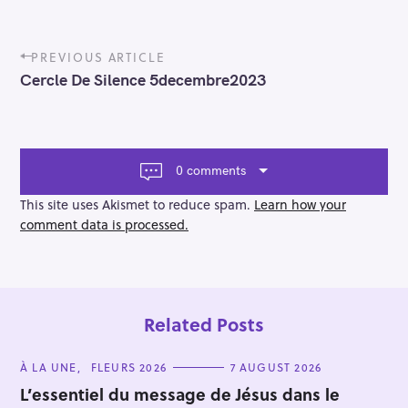
P
PREVIOUS ARTICLE
o
Cercle De Silence 5decembre2023
s
t
n
a
v
0 comments
i
g
This site uses Akismet to reduce spam.
Learn how your
a
comment data is processed.
t
i
o
n
Related Posts
C
À LA UNE
FLEURS 2026
7 AUGUST 2026
A
T
L’essentiel du message de Jésus dans le
E