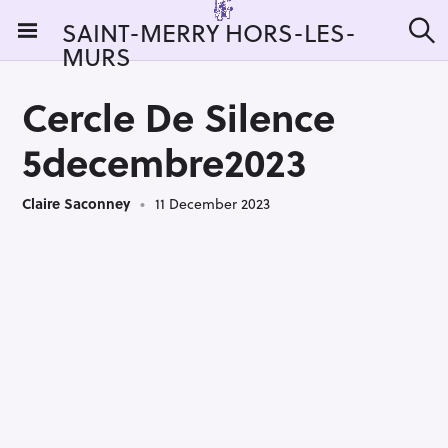
S
SAINT-MERRY HORS-LES-
k
MURS
S
i
e
a
p
r
Cercle De Silence
t
c
h
o
5decembre2023
c
o
Claire Saconney
11 December 2023
n
t
e
n
t