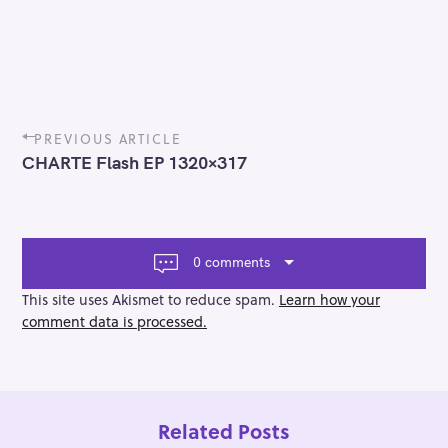
P
PREVIOUS ARTICLE
o
CHARTE Flash EP 1320×317
s
t
n
a
v
0 comments
i
g
This site uses Akismet to reduce spam.
Learn how your
a
comment data is processed.
t
i
o
n
Related Posts