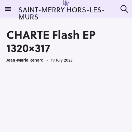
S
SAINT-MERRY HORS-LES-
k
MURS
S
i
e
a
p
r
CHARTE Flash EP
t
c
h
o
1320×317
c
o
Jean-Marie Renard
19 July 2023
n
t
e
n
t