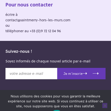
Pour nous contacter
écrire à
contact@saintmerry-hors-les-murs.com
ou
téléphoner au +33 (0)9 72 12 04 96
Suivez-nous !
Soyez informés de chaque nouvel article par e-mail
v
Je m'inscris
o
t
r
e
Nous utilisons des cookies pour vous garantir la meilleure
a
© 2026 Saint-Merry Hors-les-Murs.
expérience sur notre site web. Si vous continuez à utiliser ce
d
Theme: Felt by
Pixelgrade
.
site, nous supposerons que vous en êtes satisfait.
r