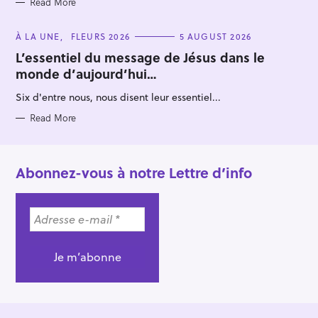
Read More
C
À LA UNE
FLEURS 2026
5 AUGUST 2026
A
T
L’essentiel du message de Jésus dans le
E
monde d’aujourd’hui…
G
O
R
Six d'entre nous, nous disent leur essentiel...
I
E
S
Read More
Abonnez-vous à notre Lettre d’info