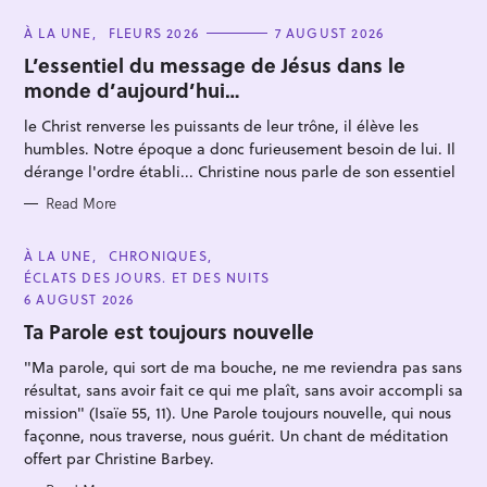
C
À LA UNE
FLEURS 2026
7 AUGUST 2026
A
T
L’essentiel du message de Jésus dans le
E
monde d’aujourd’hui…
G
O
R
le Christ renverse les puissants de leur trône, il élève les
I
E
humbles. Notre époque a donc furieusement besoin de lui. Il
S
dérange l'ordre établi... Christine nous parle de son essentiel
S
Read More
e
a
C
À LA UNE
CHRONIQUES
A
ÉCLATS DES JOURS. ET DES NUITS
r
T
E
6 AUGUST 2026
c
G
O
Ta Parole est toujours nouvelle
h
R
I
f
"Ma parole, qui sort de ma bouche, ne me reviendra pas sans
E
S
résultat, sans avoir fait ce qui me plaît, sans avoir accompli sa
o
mission" (Isaïe 55, 11). Une Parole toujours nouvelle, qui nous
r
façonne, nous traverse, nous guérit. Un chant de méditation
:
offert par Christine Barbey.