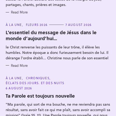
S
partages, chants, prières et images.
Read More
C
À LA UNE
FLEURS 2026
7 AUGUST 2026
A
T
L’essentiel du message de Jésus dans le
E
S
monde d’aujourd’hui…
G
O
e
R
le Christ renverse les puissants de leur trône, il élève les
a
I
E
humbles. Notre époque a donc furieusement besoin de lui. Il
r
S
dérange l'ordre établi... Christine nous parle de son essentiel
c
Read More
h
f
C
À LA UNE
CHRONIQUES
o
A
ÉCLATS DES JOURS. ET DES NUITS
T
r
E
6 AUGUST 2026
G
:
O
Ta Parole est toujours nouvelle
R
I
"Ma parole, qui sort de ma bouche, ne me reviendra pas sans
E
S
résultat, sans avoir fait ce qui me plaît, sans avoir accompli sa
mission" (Isaïe 55, 11). Une Parole toujours nouvelle, qui nous