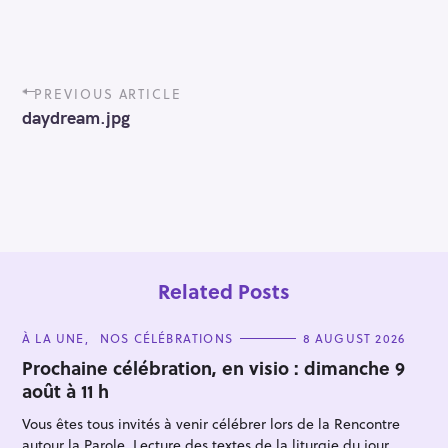
P
PREVIOUS ARTICLE
o
daydream.jpg
s
t
n
a
v
i
g
a
t
Related Posts
i
o
C
À LA UNE
NOS CÉLÉBRATIONS
8 AUGUST 2026
n
A
T
Prochaine célébration, en visio : dimanche 9
E
août à 11 h
G
O
R
Vous êtes tous invités à venir célébrer lors de la Rencontre
I
E
autour la Parole. Lecture des textes de la liturgie du jour,