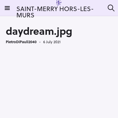
S
SAINT-MERRY HORS-LES-
k
MURS
S
i
e
a
p
r
daydream.jpg
t
c
h
o
PietroDiPauli2040
6 July 2021
c
o
n
t
e
n
t