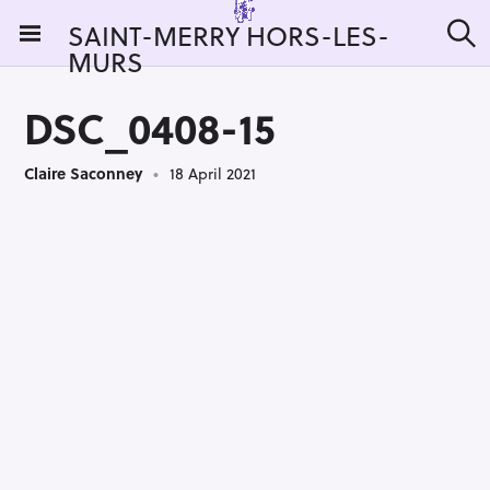
S
SAINT-MERRY HORS-LES-
k
MURS
S
i
e
a
p
r
DSC_0408-15
t
c
h
o
Claire Saconney
18 April 2021
c
o
n
t
e
n
t