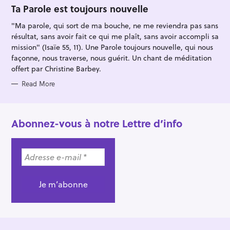
O
Ta Parole est toujours nouvelle
R
I
"Ma parole, qui sort de ma bouche, ne me reviendra pas sans
E
S
résultat, sans avoir fait ce qui me plaît, sans avoir accompli sa
mission" (Isaïe 55, 11). Une Parole toujours nouvelle, qui nous
façonne, nous traverse, nous guérit. Un chant de méditation
offert par Christine Barbey.
Read More
Abonnez-vous à notre Lettre d’info