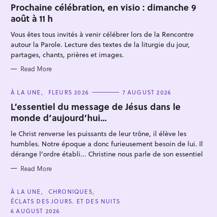
T
Prochaine célébration, en visio : dimanche 9
E
août à 11 h
G
O
R
Vous êtes tous invités à venir célébrer lors de la Rencontre
I
E
autour la Parole. Lecture des textes de la liturgie du jour,
S
partages, chants, prières et images.
Read More
S
C
À LA UNE
FLEURS 2026
7 AUGUST 2026
A
e
T
L’essentiel du message de Jésus dans le
E
a
monde d’aujourd’hui…
G
O
r
R
le Christ renverse les puissants de leur trône, il élève les
I
c
E
humbles. Notre époque a donc furieusement besoin de lui. Il
S
h
dérange l'ordre établi... Christine nous parle de son essentiel
f
Read More
o
r
C
À LA UNE
CHRONIQUES
:
A
ÉCLATS DES JOURS. ET DES NUITS
T
E
6 AUGUST 2026
G