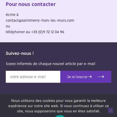
Pour nous contacter
écrire à
contact@saintmerry-hors-les-murs.com
ou
téléphoner au +33 (0)9 72 12 04 96
Suivez-nous !
Soyez informés de chaque nouvel article par e-mail
v
Je m'inscris
o
t
r
e
Nous utilisons des cookies pour vous garantir la meilleure
a
© 2026 Saint-Merry Hors-les-Murs.
expérience sur notre site web. Si vous continuez à utiliser ce
d
Theme: Felt by
Pixelgrade
.
site, nous supposerons que vous en êtes satisfait.
r