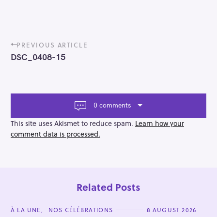
P
PREVIOUS ARTICLE
o
DSC_0408-15
s
t
n
a
v
0 comments
i
g
This site uses Akismet to reduce spam.
Learn how your
a
comment data is processed.
t
i
o
n
Related Posts
C
À LA UNE
NOS CÉLÉBRATIONS
8 AUGUST 2026
A