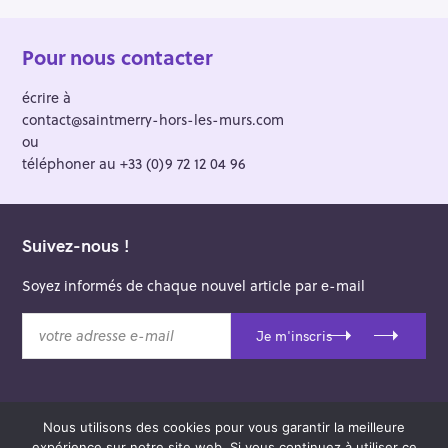
Pour nous contacter
écrire à
contact@saintmerry-hors-les-murs.com
ou
téléphoner au +33 (0)9 72 12 04 96
Suivez-nous !
Soyez informés de chaque nouvel article par e-mail
v
Je m'inscris
o
t
r
e
Nous utilisons des cookies pour vous garantir la meilleure
a
© 2026 Saint-Merry Hors-les-Murs.
expérience sur notre site web. Si vous continuez à utiliser ce