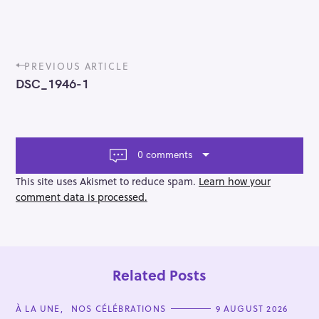
P
PREVIOUS ARTICLE
o
DSC_1946-1
s
t
n
a
v
0 comments
i
g
This site uses Akismet to reduce spam.
Learn how your
a
comment data is processed.
t
i
o
n
Related Posts
C
À LA UNE
NOS CÉLÉBRATIONS
9 AUGUST 2026
A