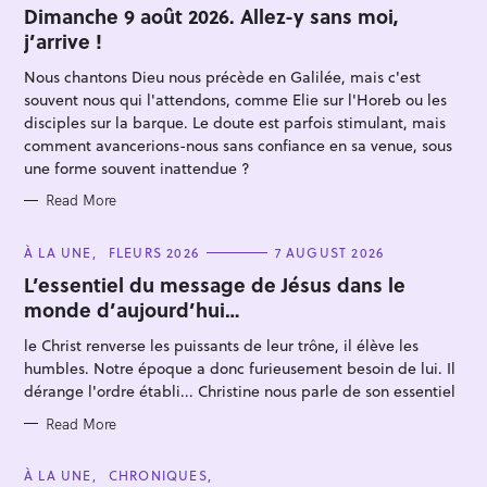
T
Dimanche 9 août 2026. Allez-y sans moi,
E
j’arrive !
G
O
R
Nous chantons Dieu nous précède en Galilée, mais c'est
I
E
souvent nous qui l'attendons, comme Elie sur l'Horeb ou les
S
disciples sur la barque. Le doute est parfois stimulant, mais
comment avancerions-nous sans confiance en sa venue, sous
une forme souvent inattendue ?
Read More
S
e
C
À LA UNE
FLEURS 2026
7 AUGUST 2026
A
a
T
L’essentiel du message de Jésus dans le
E
r
monde d’aujourd’hui…
G
O
c
R
le Christ renverse les puissants de leur trône, il élève les
I
h
E
humbles. Notre époque a donc furieusement besoin de lui. Il
S
f
dérange l'ordre établi... Christine nous parle de son essentiel
o
Read More
r
:
C
À LA UNE
CHRONIQUES