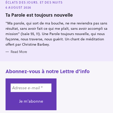
A
ÉCLATS DES JOURS. ET DES NUITS
T
E
6 AUGUST 2026
G
O
Ta Parole est toujours nouvelle
R
I
"Ma parole, qui sort de ma bouche, ne me reviendra pas sans
E
S
résultat, sans avoir fait ce qui me plaît, sans avoir accompli sa
mission" (Isaïe 55, 11). Une Parole toujours nouvelle, qui nous
façonne, nous traverse, nous guérit. Un chant de méditation
offert par Christine Barbey.
Read More
Abonnez-vous à notre Lettre d’info