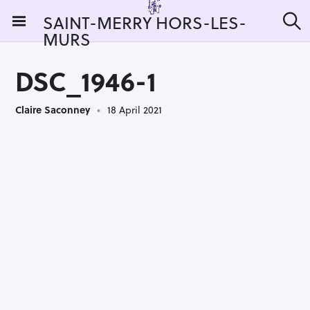
S
SAINT-MERRY HORS-LES-
k
MURS
S
i
e
a
p
r
DSC_1946-1
t
c
h
o
Claire Saconney
18 April 2021
c
o
n
t
e
n
t