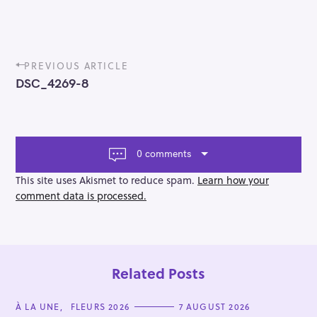
P
PREVIOUS ARTICLE
o
DSC_4269-8
s
t
n
a
v
0 comments
i
g
This site uses Akismet to reduce spam.
Learn how your
a
comment data is processed.
t
i
o
n
Related Posts
C
À LA UNE
FLEURS 2026
7 AUGUST 2026
A