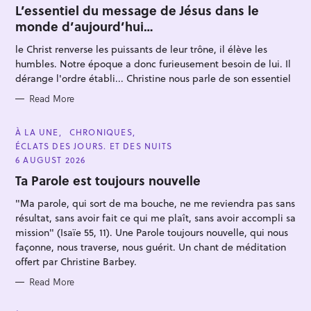
T
L’essentiel du message de Jésus dans le
E
monde d’aujourd’hui…
G
O
R
le Christ renverse les puissants de leur trône, il élève les
I
E
humbles. Notre époque a donc furieusement besoin de lui. Il
S
dérange l'ordre établi... Christine nous parle de son essentiel
Read More
S
e
C
À LA UNE
CHRONIQUES
A
ÉCLATS DES JOURS. ET DES NUITS
a
T
E
6 AUGUST 2026
r
G
O
Ta Parole est toujours nouvelle
c
R
I
h
"Ma parole, qui sort de ma bouche, ne me reviendra pas sans
E
S
f
résultat, sans avoir fait ce qui me plaît, sans avoir accompli sa
mission" (Isaïe 55, 11). Une Parole toujours nouvelle, qui nous
o
façonne, nous traverse, nous guérit. Un chant de méditation
r
offert par Christine Barbey.
:
Read More