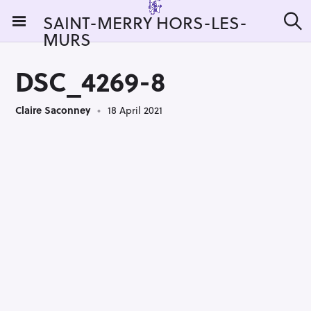
S
SAINT-MERRY HORS-LES-
k
MURS
S
i
e
a
p
r
DSC_4269-8
t
c
h
o
Claire Saconney
18 April 2021
c
o
n
t
e
n
t