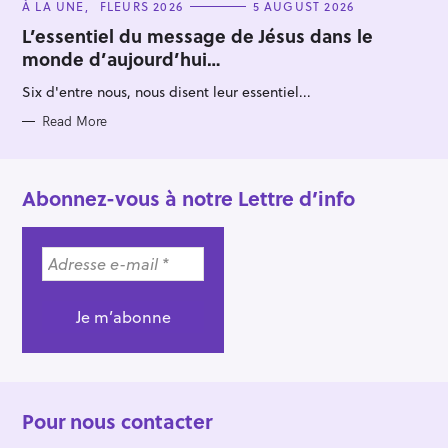
C
À LA UNE
FLEURS 2026
5 AUGUST 2026
A
T
L’essentiel du message de Jésus dans le
E
monde d’aujourd’hui…
G
O
R
Six d'entre nous, nous disent leur essentiel...
I
E
S
Read More
Abonnez-vous à notre Lettre d’info
Pour nous contacter